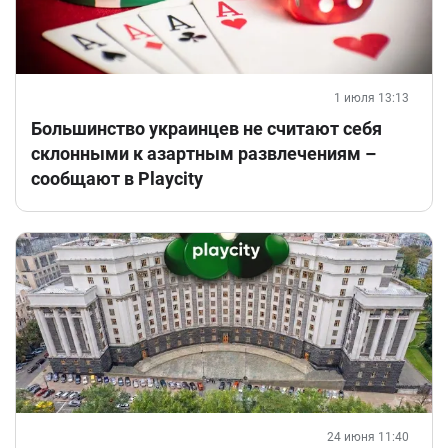
1 июля 13:13
Большинство украинцев не считают себя
склонными к азартным развлечениям –
сообщают в Playcity
24 июня 11:40