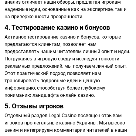
анализ отличает наши обзоры, предлагая игрокам
надежные идеи, основанные как на экспертизе, так и
на приверженности прозрачности.
4. Тестирование казино и бонусов
Активное тестирование казино и бонусов, которые
предлагаются клиентам, позволяет нам
предоставлять нашим читателям личный опыт и идеи.
Погружаясь в игровую среду и исследуя тонкости
рекламных предложений, мы получаем личный опыт.
Этот практический подход позволяет нам
транслировать подробные идеи и ценную
информацию, способствуя более глубокому
пониманию ландшафта онлайн казино.
5. Отзывы игроков
Отдельный раздел Legal Casino посвящен отзывам
игроков про легальные казино Украины. Мы высоко
ценим и интегрируем комментарии читателей в наши