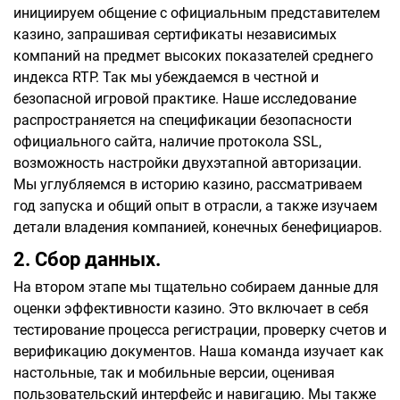
инициируем общение с официальным представителем
казино, запрашивая сертификаты независимых
компаний на предмет высоких показателей среднего
индекса RTP. Так мы убеждаемся в честной и
безопасной игровой практике. Наше исследование
распространяется на спецификации безопасности
официального сайта, наличие протокола SSL,
возможность настройки двухэтапной авторизации.
Мы углубляемся в историю казино, рассматриваем
год запуска и общий опыт в отрасли, а также изучаем
детали владения компанией, конечных бенефициаров.
2. Сбор данных.
На втором этапе мы тщательно собираем данные для
оценки эффективности казино. Это включает в себя
тестирование процесса регистрации, проверку счетов и
верификацию документов. Наша команда изучает как
настольные, так и мобильные версии, оценивая
пользовательский интерфейс и навигацию. Мы также