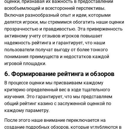
оценки, признавая их важность в предоставлении
всеобъемлющей и всесторонней перспективы.
Включая разнообразный опыт и идеи, которыми
делятся игроки, мы стремимся обогатить наши оценки
прозрачностью и правдивостью. Эта приверженность
активному учету отзывов игроков повышает
надежность рейтинга и гарантирует, что наши
пользователи получат выгоду от более тонкого
понимания преимуществ и недостатков каждой
игровой площадки.
6. Формирование рейтинга и обзоров
В процессе оценки мы присваиваем каждому
критерию определенный вес в ходе тщательного
изучения. Это гарантирует, что мы представляем
общий рейтинг казино с заслуженной оценкой по
каждому параметру.
После этого наше внимание переключается на
создание подробных обзоров, которые углубляются в