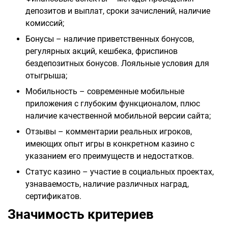
депозитов и выплат, сроки зачислений, наличие
комиссий;
Бонусы – наличие приветственных бонусов,
регулярных акций, кешбека, фриспинов
бездепозитных бонусов. Лояльные условия для
отыгрыша;
Мобильность – современные мобильные
приложения с глубоким функционалом, плюс
наличие качественной мобильной версии сайта;
Отзывы – комментарии реальных игроков,
имеющих опыт игры в конкретном казино с
указанием его преимуществ и недостатков.
Статус казино – участие в социальных проектах,
узнаваемость, наличие различных наград,
сертификатов.
Значимость критериев