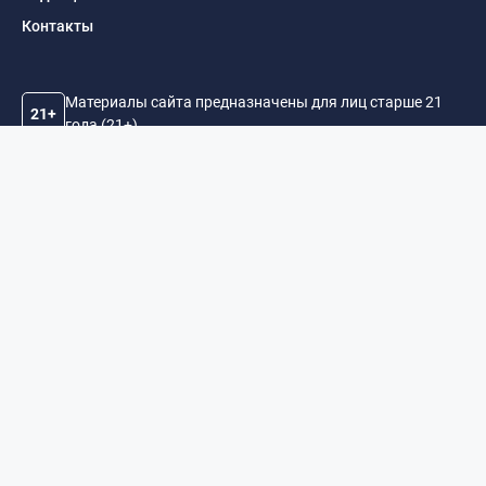
Контакты
Материалы сайта предназначены для лиц старше 21
21+
года (21+)
Сайт legal-casino.net не проводит игры на реальные и/или
виртуальные деньги, а также сайт не принимает ни в какой
форме оплату ставок и/иных платежей, которые связаны/
могут быть связаны с азартными играми, букмекерами или
тотализаторами. Все материалы на информационном
ресурсе legal-casino.net публикуются исключительно в
информационных целях.
УЧАСТИЕ В АЗАРТНЫХ ИГРАХ МОЖЕТ ВЫЗЫВАТЬ ИГРОВУЮ
ЗАВИСИМОСТЬ. ПРИДЕРЖИВАЙТЕСЬ ПРАВИЛ
(ПРИНЦИПОВ) ОТВЕТСТВЕННОЙ ИГРЫ.