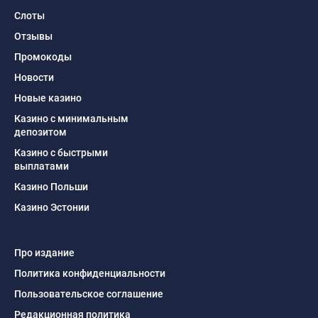
Слоты
Отзывы
Промокоды
Новости
Новые казино
Казино с минимальным
депозитом
Казино с быстрыми
выплатами
Казино Польши
Казино Эстонии
Про издание
Политика конфиденциальности
Пользовательское соглашение
Редакционная политика