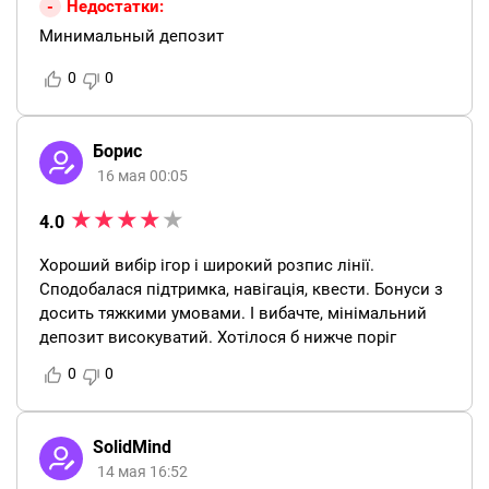
Недостатки:
Минимальный депозит
0
0
Борис
16 мая 00:05
4.0
Хороший вибір ігор і широкий розпис лінії.
Сподобалася підтримка, навігація, квести. Бонуси з
досить тяжкими умовами. І вибачте, мінімальний
депозит високуватий. Хотілося б нижче поріг
0
0
SolidMind
14 мая 16:52