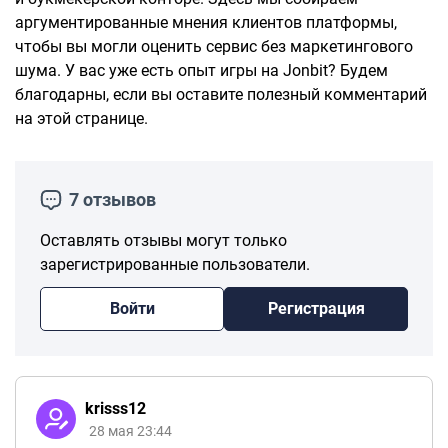
аргументированные мнения клиентов платформы,
чтобы вы могли оценить сервис без маркетингового
шума. У вас уже есть опыт игры на Jonbit? Будем
благодарны, если вы оставите полезный комментарий
на этой странице.
7 отзывов
Оставлять отзывы могут только
зарегистрированные пользователи.
Войти
Регистрация
krisss12
28 мая 23:44