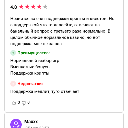
4.0
Нравится за счет поддержки крипты и квестов. Но
с поддержкой что-то делаейте, отвечают на
банальный вопрос с третьего раза нормально. В
целом обычное нормальное казино, но вот
поддержка мне не зашла
Преимущества:
Нормальный выбор игр
Вменяемые бонусы
Поддержка крипты
Недостатки:
Поддержка медлит, туго отвечает
0
0
Maxxx
25 мая 23:53