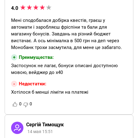
4.0
Мені сподобалася добірка квестів, граєш у
автомати і заробляєш фріспіни та бали для
магазину бонусів. Завдань на різний бюджет
вистачає. А ось мінімалка в 500 грн на деп через
Монобанк трохи засмутила, для мене це забагато.
Преимущества:
Застосунок не лагає, бонуси описані доступною
мовою, вейджер до x40
Недостатки:
Хотілося б менші ліміти на платежі
0
0
Сергій Тимощук
14 мая 15:51