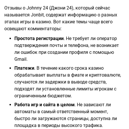
Отзывы о Johnny 24 (Джони 24), который сейчас
называется Jonbit, содержат информацию о разных
этапах игры в казино. Вот какие темы чаще всего
освещают комментаторы:
Простота регистрации
. Не требует ли оператор
подтверждения почты и телефона, не возникает
ли ошибок при создании профиля с помощью
Gmail.
Платежи
. В течение какого срока казино
обрабатывает выплаты в фиате и криптовалюте,
случаются ли задержки в выводе средств,
подходят ли установленные лимиты игрокам с
ограниченным бюджетом.
Работа игр и сайта в целом
. Не зависают ли
автоматы в самый ответственный момент,
быстро ли загружаются страницы, доступна ли
площадка в периоды высокого трафика.