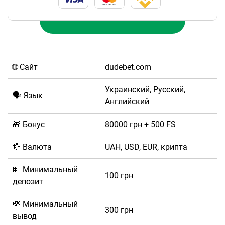
🌐 Сайт
dudebet.com
Украинский, Русский,
🗣️ Язык
Английский
🎁 Бонус
80000 грн + 500 FS
💱 Валюта
UAH, USD, EUR, крипта
💵 Минимальный
100 грн
депозит
💸 Минимальный
300 грн
вывод