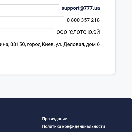
support@777.ua
0 800 357 218
ООО "СЛОТС Ю.ЭЙ
ина, 03150, город Киев, ул. Деловая, дом 6
Про издание
Политика конфиденциальности