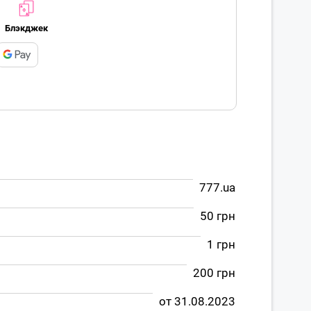
Блэкджек
777.ua
50 грн
1 грн
200 грн
от 31.08.2023