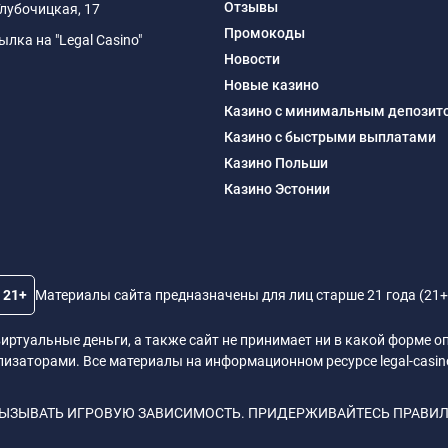
Отзывы
Глубочицкая, 17
Промокоды
ка на "Legal Casino"
Новости
Новые казино
Казино с минимальным депозит
Казино с быстрыми выплатами
Казино Польши
Казино Эстонии
21+
Материалы сайта предназначены для лиц старше 21 года (21+
и виртуальные деньги, а также сайт не принимает ни в какой форме
лизаторами. Все материалы на информационном ресурсе legal-casi
ВЫЗЫВАТЬ ИГРОВУЮ ЗАВИСИМОСТЬ. ПРИДЕРЖИВАЙТЕСЬ ПРАВИЛ