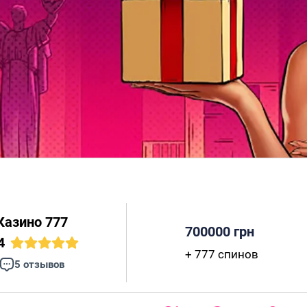
Казино 777
700000 грн
4
+ 777 спинов
5 отзывов