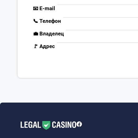
📧 E-mail
📞 Телефон
💼 Владелец
🚩 Адрес