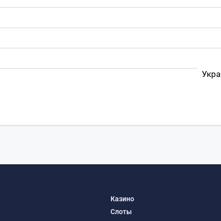
Укра
Казино
Слоты