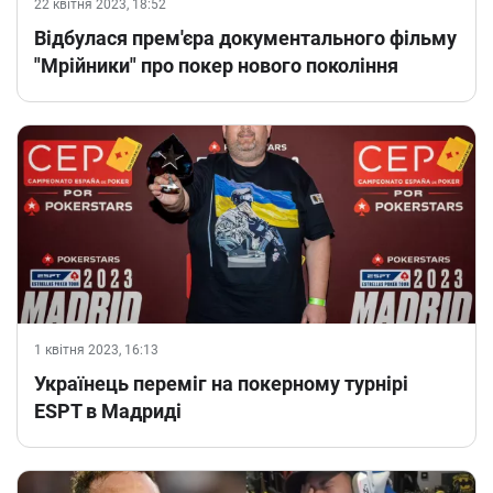
22 квітня 2023, 18:52
Відбулася прем'єра документального фільму
"Мрійники" про покер нового покоління
1 квітня 2023, 16:13
Українець переміг на покерному турнірі
ESPT в Мадриді