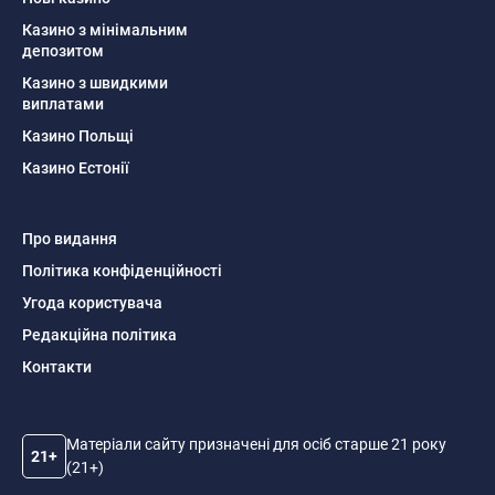
Казино з мінімальним
депозитом
Казино з швидкими
виплатами
Казино Польщі
Казино Естонії
Про видання
Політика конфіденційності
Угода користувача
Редакційна політика
Контакти
Матеріали сайту призначені для осіб старше 21 року
21+
(21+)