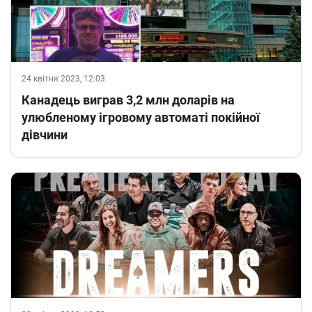
24 квітня 2023, 12:03
Канадець виграв 3,2 млн доларів на
улюбленому ігровому автоматі покійної
дівчини