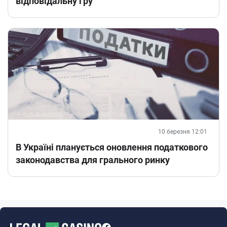
відповідальну гру
10 березня 12:01
В Україні планується оновлення податкового
законодавства для грального ринку