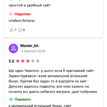
простой и удобный сайт
Недоліки:
слабые бонусы
1
0
Master_kh
4 березня 08:08
3.0
Ще один Чемпіон…у цього хоча б притомний сайт.
Зареєструвався і взяв мінімальний вітальний
бонус. Крутив без задач то й відіграти не зміг.
Депозит вдалось подвоїти, але нові казино на
початку всі дають небагато виграти…далі побачимо.
Переваги:
є мінімальний вітальний бонус, сайт