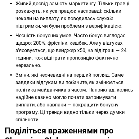
Живий досвід замість маркетингу. Тільки гравці
розкажуть, як усе працює насправді: скільки
чекали на виплату, як поводилась служба
підтримки, чи були проблеми з верифікацією;
Чесність бонусних умов. Часто бонус виглядає
щедро: 200%, фріспіни, кешбек. Але у відгуках
з’ясовується, що вейджер х50, на відіграш — 24
години, тож відіграти пропозицію фактично
нереально.
Зміни, які неочевидні на перший погляд. Саме
завдяки відгукам ви побачите, як змінюється
політика майданчика з часом. Наприклад, колись
надійне казино могло почати затримувати
виплати, або навпаки — покращити бонусну
програму. Ці тренди видно тільки через думки
спільноти.
Поділіться враженнями про