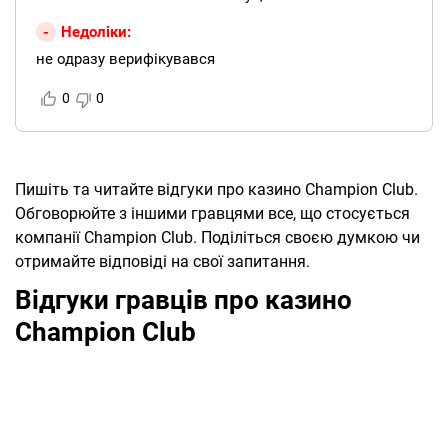
Недоліки:
не одразу верифікувався
0
0
Пишіть та читайте відгуки про казино Champion Club.
Обговорюйте з іншими гравцями все, що стосується
компанії Champion Club. Поділіться своєю думкою чи
отримайте відповіді на свої запитання.
Відгуки гравців про казино
Champion Club