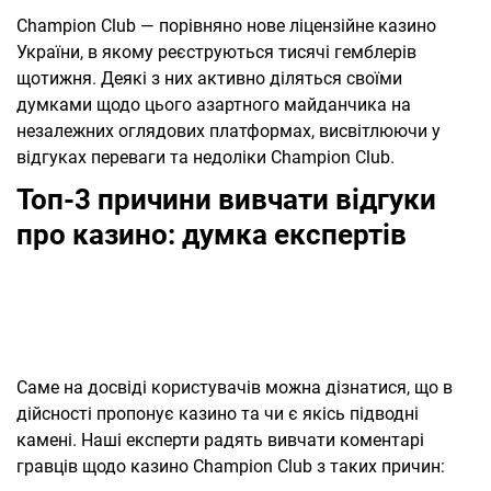
Champion Club — порівняно нове ліцензійне казино
України, в якому реєструються тисячі гемблерів
щотижня. Деякі з них активно діляться своїми
думками щодо цього азартного майданчика на
незалежних оглядових платформах, висвітлюючи у
відгуках переваги та недоліки Champion Club.
Топ-3 причини вивчати відгуки
про казино: думка експертів
Саме на досвіді користувачів можна дізнатися, що в
дійсності пропонує казино та чи є якісь підводні
камені. Наші експерти радять вивчати коментарі
гравців щодо казино Champion Club з таких причин: