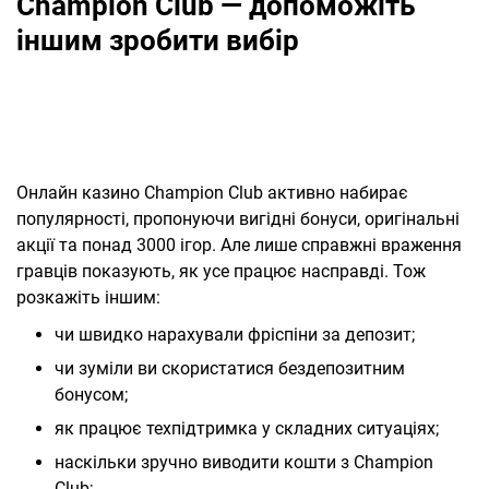
Champion Club — допоможіть
іншим зробити вибір
Онлайн казино Champion Club активно набирає
популярності, пропонуючи вигідні бонуси, оригінальні
акції та понад 3000 ігор. Але лише справжні враження
гравців показують, як усе працює насправді. Тож
розкажіть іншим:
чи швидко нарахували фріспіни за депозит;
чи зуміли ви скористатися бездепозитним
бонусом;
як працює техпідтримка у складних ситуаціях;
наскільки зручно виводити кошти з Champion
Club;