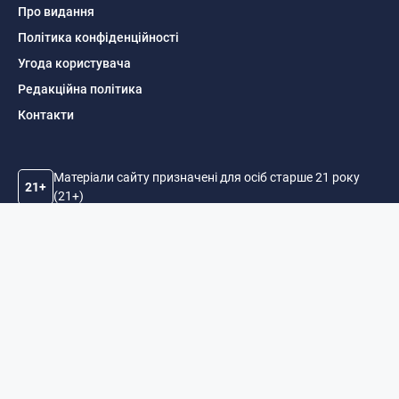
Про видання
Політика конфіденційності
Угода користувача
Редакційна політика
Контакти
Матеріали сайту призначені для осіб старше 21 року
21+
(21+)
Сайт legal-casino.net не проводить ігри на реальні та/або
віртуальні гроші, також сайт не приймає ні в якій формі
оплату ставок та/інших платежів, які пов’язані/можуть бути
пов’язані з азартними іграми, букмекерами чи
тоталізаторами. Будь-які матеріали на інформаційному
ресурсі legal-casino.net публікуються виключно в
інформаційних цілях.
УЧАСТЬ В АЗАРТНИХ ІГРАХ МОЖЕ ВИКЛИКАТИ ІГРОВУ
ЗАЛЕЖНІСТЬ. ДОТРИМУЙТЕСЬ ПРАВИЛ (ПРИНЦИПІВ)