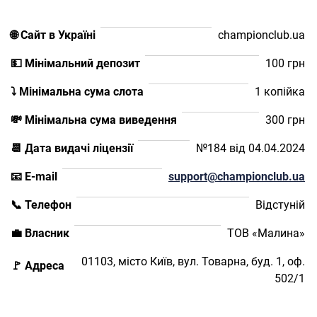
🌐 Сайт в Україні
championclub.ua
💵 Мінімальний депозит
100 грн
⤵️ Мінімальна сума слота
1 копійка
💸 Мінімальна сума виведення
300 грн
📆 Дата видачі ліцензії
№184 від 04.04.2024
📧 E-mail
support@championclub.ua
📞 Телефон
Відстуній
💼 Власник
ТОВ «Малина»
01103, місто Київ, вул. Товарна, буд. 1, оф.
🚩 Адреса
502/1