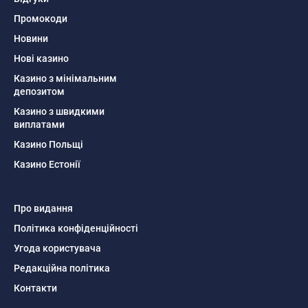
Промокоди
Новини
Нові казино
Казино з мінімальним
депозитом
Казино з швидкими
виплатами
Казино Польщі
Казино Естонії
Про видання
Політика конфіденційності
Угода користувача
Редакційна політика
Контакти