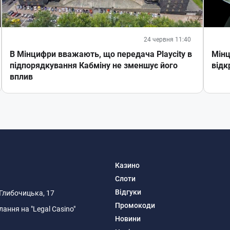
24 червня 11:40
В Мінцифри вважають, що передача Playcity в
Мінц
підпорядкування Кабміну не зменшує його
відк
вплив
Казино
Слоти
Відгуки
я Глибочицька, 17
Промокоди
ання на "Legal Casino"
Новини