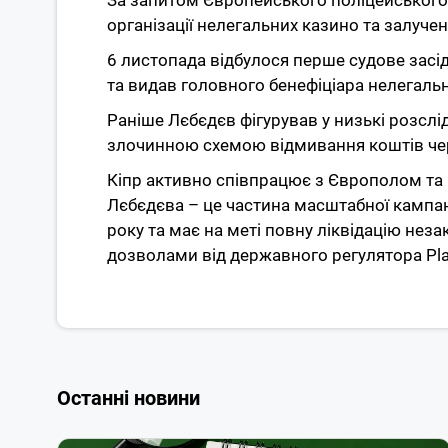
За запитом Європейського поліцейського 
організації нелегальних казино та залучен
6 листопада відбулося перше судове засід
та видав головного бенефіціара нелегаль
Раніше Лєбєдєв фігурував у низькі розслі
злочинною схемою відмивання коштів чер
Кіпр активно співпрацює з Європолом т
Лєбєдєва – це частина масштабної кампані
року та має на меті повну ліквідацію нез
дозволами від державного регулятора Play
Останні новини