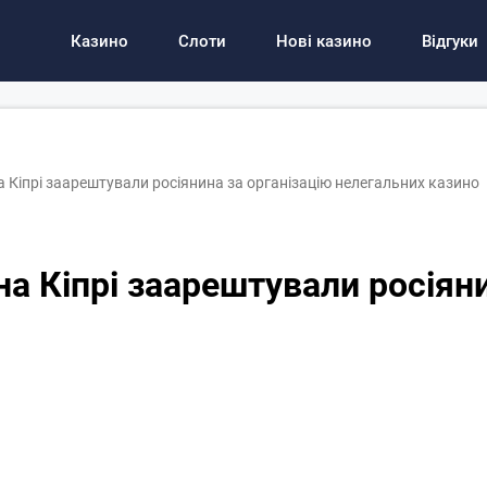
Казино
Слоти
Нові казино
Відгуки
 Кіпрі заарештували росіянина за організацію нелегальних казино
а Кіпрі заарештували росіяни