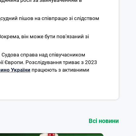
адянина росії за звинуваченням в
дсудний пішов на співпрацю зі слідством
Зокрема, він може бути пов'язаний зі
 Судова справа над співучасником
ії Європи. Розслідування триває з 2023
зино України
працюють з активними
Всі новини