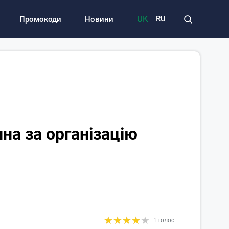
UK
RU
Промокоди
Новини
на за організацію
★
★
★
★
★
★
★
★
★
★
1 голос