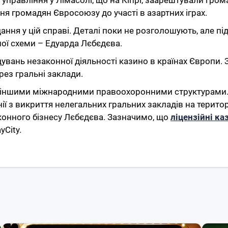
управління у Лімасолі, що на Кіпрі, заарештували гром
ня громадян Євросоюзу до участі в азартних іграх.
ання у цій справі. Деталі поки не розголошують, але пі
ної схеми – Едуарда Лєбєдєва.
дувань незаконної діяльності казино в країнах Європи. 
ез гральні заклади.
а іншими міжнародними правоохоронними структурами.
ї з викриття нелегальних гральних закладів на територ
аконного бізнесу Лєбєдєва. Зазначимо, що
ліцензійні ка
City.