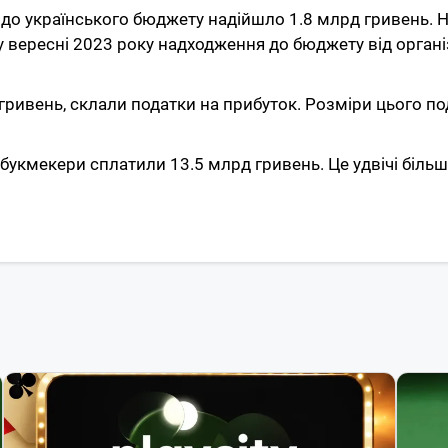
 до українського бюджету надійшло 1.8 млрд гривень. 
, у вересні 2023 року надходження до бюджету від орган
 гривень, склали податки на прибуток. Розміри цього под
 букмекери сплатили 13.5 млрд гривень. Це удвічі більше