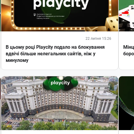
22 липня 15:26
В цьому році Playcity подало на блокування
Мінц
вдвічі більше нелегальних сайтів, ніж у
боро
минулому