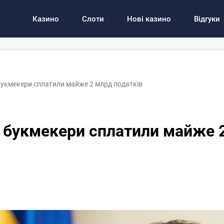
Казино
Слоти
Нові казино
Відгуки
букмекери сплатили майже 2 млрд податків
а букмекери сплатили майже 