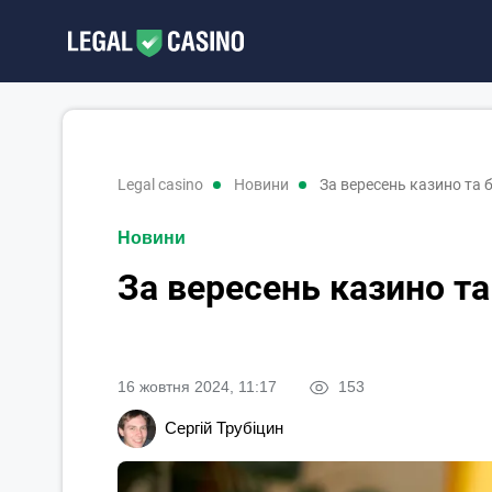
legal casino
новини
За вересень казино та 
Новини
За вересень казино т
16 жовтня 2024, 11:17
153
Сергій Трубіцин