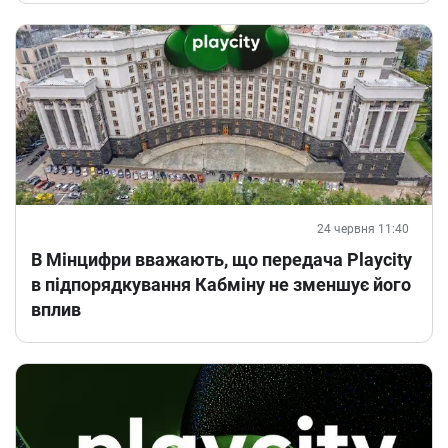
24 червня 11:40
В Мінцифри вважають, що передача Playcity
в підпорядкування Кабміну не зменшує його
вплив