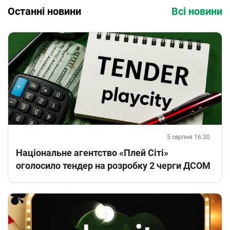
Останні новини
Всі новини
5 серпня 16:30
Національне агентство «Плей Сіті»
оголосило тендер на розробку 2 черги ДСОМ