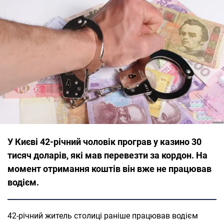
У Києві 42-річний чоловік програв у казино 30
тисяч доларів, які мав перевезти за кордон. На
момент отримання коштів він вже не працював
водієм.
42-річний житель столиці раніше працював водієм