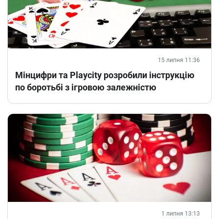
15 липня 11:36
Мінцифри та Playcity розробили інструкцію
по боротьбі з ігровою залежністю
1 липня 13:13