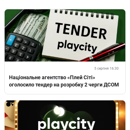
5 серпня 16:30
Національне агентство «Плей Сіті»
оголосило тендер на розробку 2 черги ДСОМ