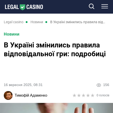
Казино
legal casino
новини
В Україні змінились правила відповідальної гри: подробиці
Новини
Слоти
В Україні змінились правила
Нові казино
відповідальної гри: подробиці
Відгуки
Промокоди
16 вересня 2025, 08:31
156
Новини
★
★
★
★
★
★
★
★
★
★
Тимофій Адаменко
0 голосів
RU
UK