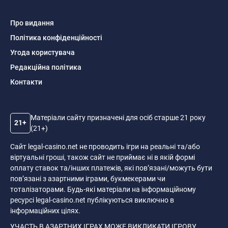
Про видання
Політика конфіденційності
Угода користувача
Редакційна політика
Контакти
Матеріали сайту призначені для осіб старше 21 року
21+
(21+)
Сайт legal-casino.net не проводить ігри на реальні та/або
віртуальні гроші, також сайт не приймає ні в якій формі
оплату ставок та/інших платежів, які пов’язані/можуть бути
пов’язані з азартними іграми, букмекерами чи
тоталізаторами. Будь-які матеріали на інформаційному
ресурсі legal-casino.net публікуються виключно в
інформаційних цілях.
УЧАСТЬ В АЗАРТНИХ ІГРАХ МОЖЕ ВИКЛИКАТИ ІГРОВУ