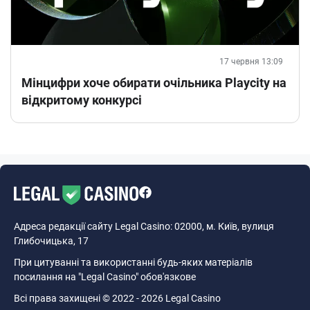
17 червня 13:09
Мінцифри хоче обирати очільника Playcity на
відкритому конкурсі
Адреса редакції сайту Legal Casino: 02000, м. Київ, вулиця
Глибочицька, 17
При цитуванні та використанні будь-яких матеріалів
посилання на "Legal Casino" обов'язкове
Всі права захищені © 2022 - 2026 Legal Casino