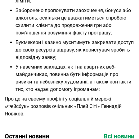
ліміти;
Заборонено пропонувати заохочення, бонуси або
алкоголь, оскільки це вважатиметься спробою
схилити клієнта до продовження гри або
пом’якшення розуміння факту програшу;
Букмекери і казино муситимуть закривати доступ
до своїх ресурсів відразу, як користувач зробить
відповідну заяву;
У наземних закладах, як і на азартних веб-
майданчиках, повинна бути інформація про
ризики та небезпеку лудоманії, а також контакти
тих, хто надає допомогу ігроманам;
Про це на своєму профілі у соціальній мережі
«Фейсбук» розповів очільник «Плей Сіті» Геннадій
Новіков.
Останні новини
Всі новини