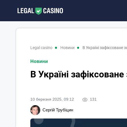
legal casino
новини
В Україні зафіксоване 
Новини
В Україні зафіксоване
10 березня 2025, 09:12
131
Сергій Трубіцин