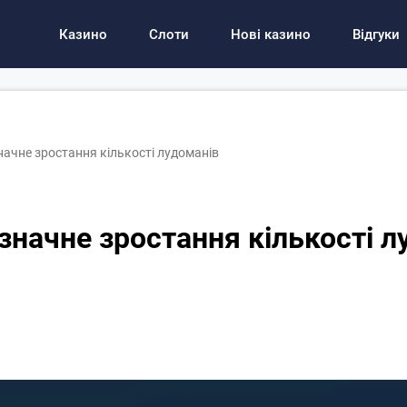
Казино
Слоти
Нові казино
Відгуки
значне зростання кількості лудоманів
 значне зростання кількості 