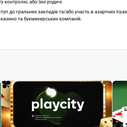
у контролю, або їхні родичі.
туп до гральних закладів та/або участь в азартних ігра
-казино та букмекерських компаній.