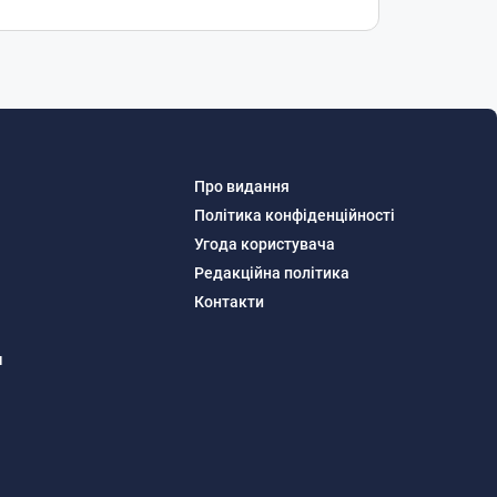
Про видання
Політика конфіденційності
Угода користувача
Редакційна політика
Контакти
м