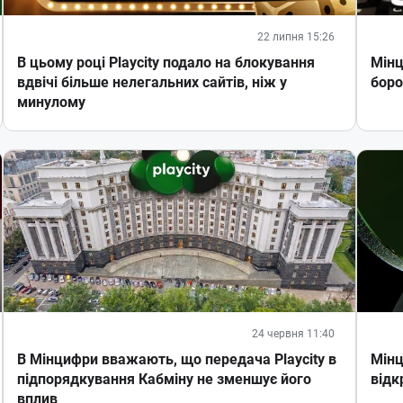
22 липня 15:26
В цьому році Playcity подало на блокування
Мінц
вдвічі більше нелегальних сайтів, ніж у
боро
минулому
24 червня 11:40
В Мінцифри вважають, що передача Playcity в
Мінц
підпорядкування Кабміну не зменшує його
відк
вплив