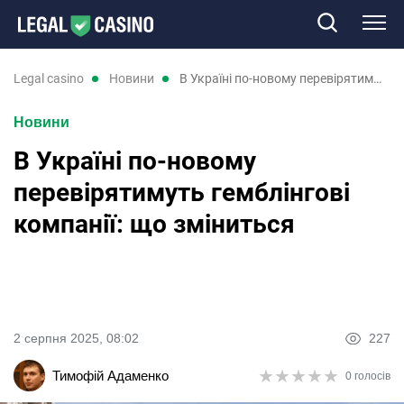
Казино
legal casino
новини
В Україні по-новому перевірятимуть гемблінгові компанії: що зміниться
Новини
Слоти
В Україні по-новому
Нові казино
перевірятимуть гемблінгові
компанії: що зміниться
Відгуки
Промокоди
Новини
2 серпня 2025, 08:02
227
★
★
★
★
★
★
★
★
★
★
Тимофій Адаменко
0 голосів
RU
UK