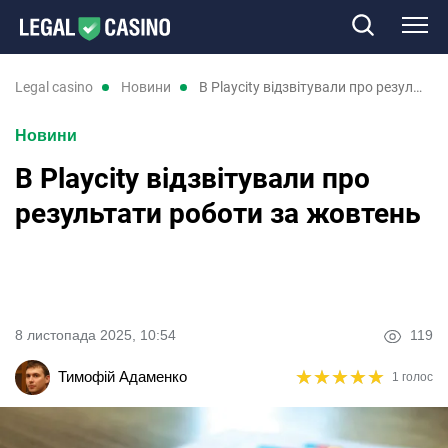
Казино
legal casino
новини
В Playcity відзвітували про результати роботи за жовтень
Новини
Слоти
В Playcity відзвітували про
Нові казино
результати роботи за жовтень
Відгуки
Промокоди
8 листопада 2025, 10:54
119
Новини
★
★
★
★
★
★
★
★
★
★
Тимофій Адаменко
1 голос
RU
UK