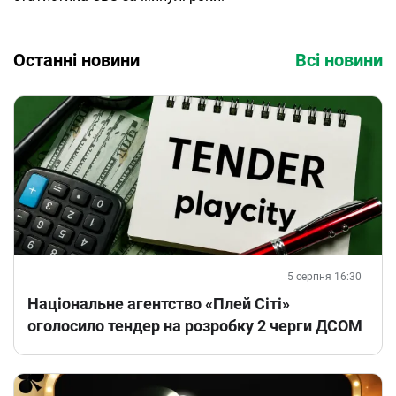
Останні новини
Всі новини
5 серпня 16:30
Національне агентство «Плей Сіті»
оголосило тендер на розробку 2 черги ДСОМ