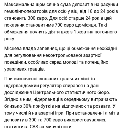
Максимальна щомісячна сума депозитів на рахунки
гемблінг-операторів для осіб у віці від 18 до 24 років
становить 300 євро. Для осіб старше 24 років цей
показник становитиме 700 євро щомісяця. Такі
обмеження почнуть діяти вже з 1 жовтня поточного
року.
Місцева влада запевняє, що ці обмеження необхідні
для регулювання неконтрольованої азартної
поведінки, особливо серед молоді та потенційно
уразливих гравців.
При визначенні вказаних гральних лімітів
нідерландський регулятор спирався на дані
дослідження Центрального статистичного бюро.
Згідно з ним, нідерландці в середньому витрачають
близько 30% прибутків на відпочинок та розваги. У
тому числі й на азартні ігри. При встановленні лімітів
депозиту в 300 та 700 євро використовувались
статистика CBS за минулі роки.