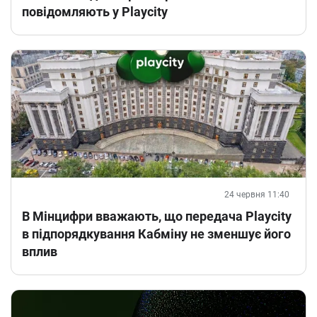
повідомляють у Playcity
24 червня 11:40
В Мінцифри вважають, що передача Playcity
в підпорядкування Кабміну не зменшує його
вплив