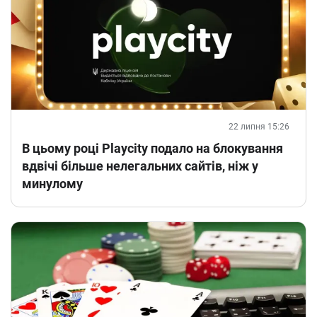
22 липня 15:26
В цьому році Playcity подало на блокування
вдвічі більше нелегальних сайтів, ніж у
минулому