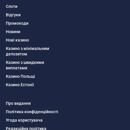
Слоти
Відгуки
Промокоди
Новини
Нові казино
Казино з мінімальним
депозитом
Казино з швидкими
виплатами
Казино Польщі
Казино Естонії
Про видання
Політика конфіденційності
Угода користувача
Редакційна політика