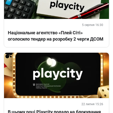
5 серпня 16:30
Національне агентство «Плей Сіті»
оголосило тендер на розробку 2 черги ДСОМ
22 липня 15:26
В цьому році Playcity подало на блокування