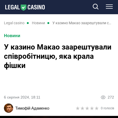
Казино
legal casino
новини
У казино Макао заарештували співробітницю, яка крала фішки
Новини
Слоти
У казино Макао заарештували
Нові казино
співробітницю, яка крала
фішки
Відгуки
Промокоди
6 серпня 2024, 18:11
272
Новини
★
★
★
★
★
★
★
★
★
★
Тимофій Адаменко
0 голосів
RU
UK