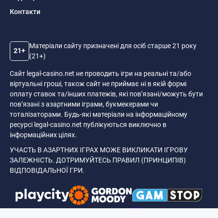
Контакти
Матеріали сайту призначені для осіб старше 21 року
21+
(21+)
Сайт legal-casino.net не проводить ігри на реальні та/або
віртуальні гроші, також сайт не приймає ні в якій формі
оплату ставок та/інших платежів, які пов’язані/можуть бути
пов’язані з азартними іграми, букмекерами чи
тоталізаторами. Будь-які матеріали на інформаційному
ресурсі legal-casino.net публікуються виключно в
інформаційних цілях.
УЧАСТЬ В АЗАРТНИХ ІГРАХ МОЖЕ ВИКЛИКАТИ ІГРОВУ
ЗАЛЕЖНІСТЬ. ДОТРИМУЙТЕСЬ ПРАВИЛ (ПРИНЦИПІВ)
ВІДПОВІДАЛЬНОЇ ГРИ.