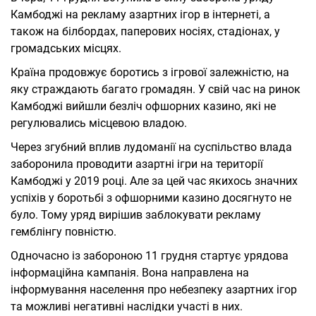
Камбоджі на рекламу азартних ігор в інтернеті, а
також на білбордах, паперових носіях, стадіонах, у
громадських місцях.
Країна продовжує боротись з ігрової залежністю, на
яку страждають багато громадян. У свій час на ринок
Камбоджі вийшли безліч офшорних казино, які не
регулювались місцевою владою.
Через згубний вплив лудоманії на суспільство влада
заборонила проводити азартні ігри на території
Камбоджі у 2019 році. Але за цей час якихось значних
успіхів у боротьбі з офшорними казино досягнуто не
було. Тому уряд вирішив заблокувати рекламу
гемблінгу повністю.
Одночасно із забороною 11 грудня стартує урядова
інформаційна кампанія. Вона направлена на
інформування населення про небезпеку азартних ігор
та можливі негативні наслідки участі в них.