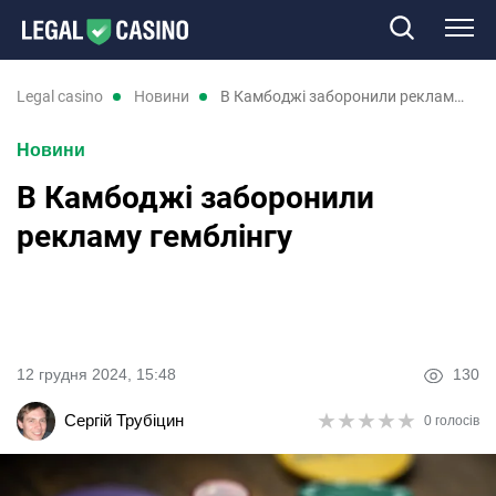
Казино
legal casino
новини
В Камбоджі заборонили рекламу гемблінгу
Новини
Слоти
В Камбоджі заборонили
Нові казино
рекламу гемблінгу
Відгуки
Промокоди
12 грудня 2024, 15:48
130
Новини
★
★
★
★
★
★
★
★
★
★
Сергій Трубіцин
0 голосів
RU
UK