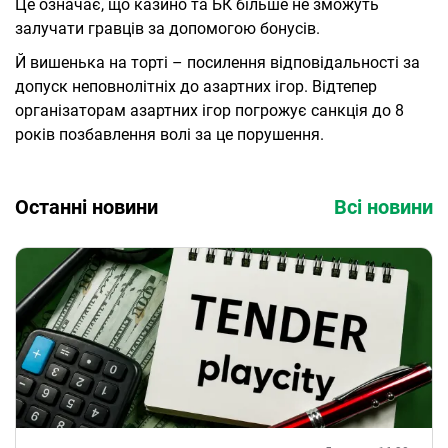
Це означає, що казино та БК більше не зможуть
залучати гравців за допомогою бонусів.
Й вишенька на торті – посилення відповідальності за
допуск неповнолітніх до азартних ігор. Відтепер
організаторам азартних ігор погрожує санкція до 8
років позбавлення волі за це порушення.
Останні новини
Всі новини