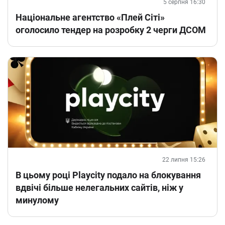
5 серпня 16:30
Національне агентство «Плей Сіті»
оголосило тендер на розробку 2 черги ДСОМ
22 липня 15:26
В цьому році Playcity подало на блокування
вдвічі більше нелегальних сайтів, ніж у
минулому