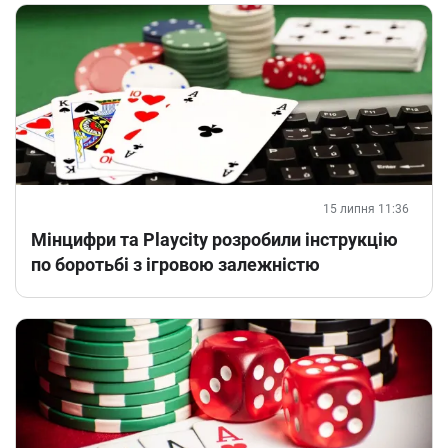
15 липня 11:36
Мінцифри та Playcity розробили інструкцію
по боротьбі з ігровою залежністю