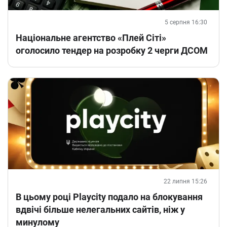
5 серпня 16:30
Національне агентство «Плей Сіті»
оголосило тендер на розробку 2 черги ДСОМ
22 липня 15:26
В цьому році Playcity подало на блокування
вдвічі більше нелегальних сайтів, ніж у
минулому