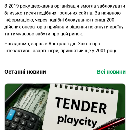
З 2019 року державна організація змогла заблокувати
близько тисяч подібних гральних сайтів. За наявною
інформацією, через подібні блокування понад 200
дійсних операторів прийняли рішення покинути країну
та тимчасово забути про цей ринок.
Нагадаємо, зараз в Австралії діє Закон про
інтерактивні азартні ігри, прийнятий ще у 2001 році.
Останні новини
Всі новини