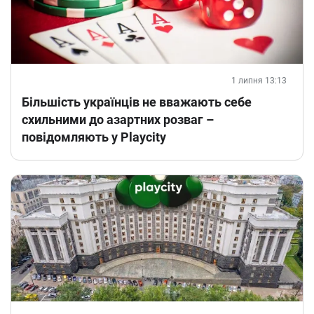
1 липня 13:13
Більшість українців не вважають себе
схильними до азартних розваг –
повідомляють у Playcity