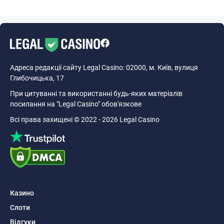
Адреса редакції сайту Legal Casino: 02000, м. Київ, вулиця
Глибочицька, 17
При цитуванні та використанні будь-яких матеріалів
посилання на "Legal Casino" обов'язкове
Всі права захищені © 2022 - 2026 Legal Casino
Казино
Слоти
Відгуки