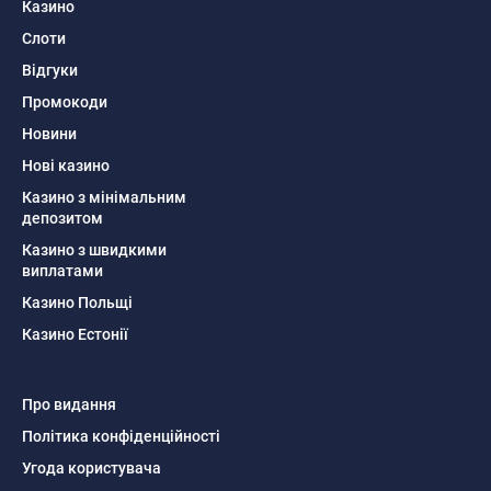
Казино
Слоти
Відгуки
Промокоди
Новини
Нові казино
Казино з мінімальним
депозитом
Казино з швидкими
виплатами
Казино Польщі
Казино Естонії
Про видання
Політика конфіденційності
Угода користувача