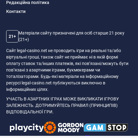
Редакційна політика
Контакти
Матеріали сайту призначені для осіб старше 21 року
21+
(21+)
Сайт legal-casino.net не проводить ігри на реальні та/або
віртуальні гроші, також сайт не приймає ні в якій формі
оплату ставок та/інших платежів, які пов’язані/можуть бути
пов’язані з азартними іграми, букмекерами чи
тоталізаторами. Будь-які матеріали на інформаційному
ресурсі legal-casino.net публікуються виключно в
інформаційних цілях.
УЧАСТЬ В АЗАРТНИХ ІГРАХ МОЖЕ ВИКЛИКАТИ ІГРОВУ
ЗАЛЕЖНІСТЬ. ДОТРИМУЙТЕСЬ ПРАВИЛ (ПРИНЦИПІВ)
ВІДПОВІДАЛЬНОЇ ГРИ.