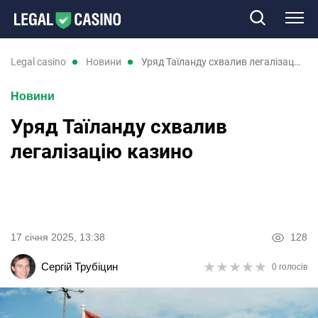
Казино
legal casino
новини
Уряд Таїланду схвалив легалізацію казино
Новини
Слоти
Уряд Таїланду схвалив
Нові казино
легалізацію казино
Відгуки
Промокоди
17 січня 2025, 13:38
128
Новини
★
★
★
★
★
★
★
★
★
★
Сергій Трубіцин
0 голосів
RU
UK