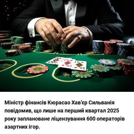
Міністр фінансів Кюрасао Хав’єр Сильванія
повідомив, що лише на перший квартал 2025
року заплановане ліцензування 600 операторів
азартних ігор.