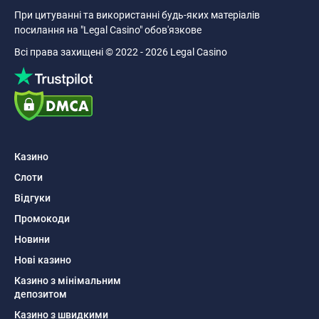
При цитуванні та використанні будь-яких матеріалів
посилання на "Legal Casino" обов'язкове
Всі права захищені © 2022 - 2026 Legal Casino
Казино
Слоти
Відгуки
Промокоди
Новини
Нові казино
Казино з мінімальним
депозитом
Казино з швидкими