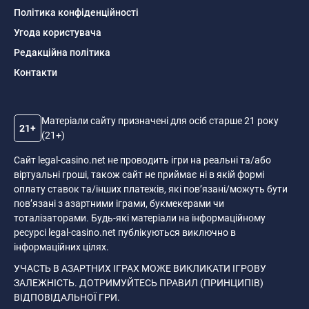
Політика конфіденційності
Угода користувача
Редакційна політика
Контакти
Матеріали сайту призначені для осіб старше 21 року
21+
(21+)
Сайт legal-casino.net не проводить ігри на реальні та/або
віртуальні гроші, також сайт не приймає ні в якій формі
оплату ставок та/інших платежів, які пов’язані/можуть бути
пов’язані з азартними іграми, букмекерами чи
тоталізаторами. Будь-які матеріали на інформаційному
ресурсі legal-casino.net публікуються виключно в
інформаційних цілях.
УЧАСТЬ В АЗАРТНИХ ІГРАХ МОЖЕ ВИКЛИКАТИ ІГРОВУ
ЗАЛЕЖНІСТЬ. ДОТРИМУЙТЕСЬ ПРАВИЛ (ПРИНЦИПІВ)
ВІДПОВІДАЛЬНОЇ ГРИ.