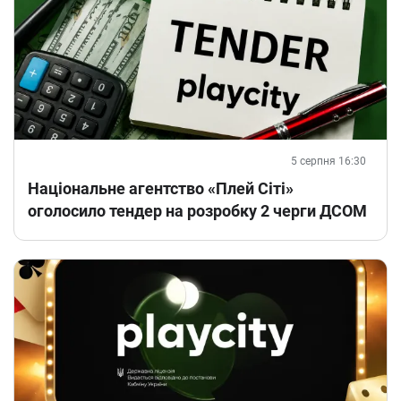
5 серпня 16:30
Національне агентство «Плей Сіті»
оголосило тендер на розробку 2 черги ДСОМ