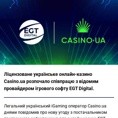
Ліцензоване українське онлайн-казино
Casino.ua розпочало співпрацю з відомим
провайдером ігрового софту EGT Digital.
Легальний український iGaming оператор Casino.ua
днями повідомив про нову угоду з постачальником