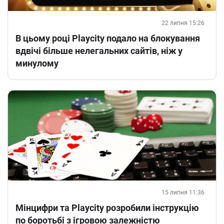
22 липня 15:26
В цьому році Playcity подало на блокування
вдвічі більше нелегальних сайтів, ніж у
минулому
15 липня 11:36
Мінцифри та Playcity розробили інструкцію
по боротьбі з ігровою залежністю