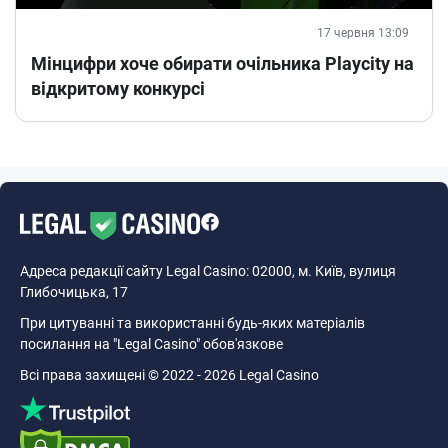
17 червня 13:09
Мінцифри хоче обирати очільника Playcity на
відкритому конкурсі
Адреса редакції сайту Legal Casino: 02000, м. Київ, вулиця
Глибочицька, 17
При цитуванні та використанні будь-яких матеріалів
посилання на "Legal Casino" обов'язкове
Всі права захищені © 2022 - 2026 Legal Casino