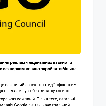
вання реклами ліцензійних казино та
ає офшорним казино заробляти більше.
– це важливий аспект протидії офшорним
цює реклама усіх без винятку казино.
ерських компаній. Більш того, легальні
мпанія Google діє так, наче гральний