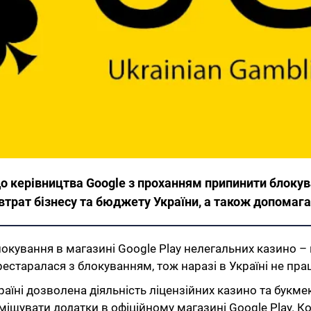
 до керівництва Google з проханням припинити блоку
втрат бізнесу та бюджету України, а також допомаг
локування в магазині Google Play нелегальних казино 
естаралася з блокуванням, тож наразі в Україні не пра
аїні дозволена діяльність ліцензійних казино та букмек
міщувати додатки в офіційному магазині Google Play. Ко