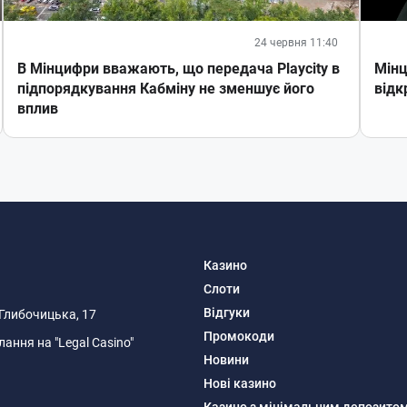
24 червня 11:40
В Мінцифри вважають, що передача Playcity в
Мінц
підпорядкування Кабміну не зменшує його
відк
вплив
Казино
Слоти
Відгуки
я Глибочицька, 17
Промокоди
ання на "Legal Casino"
Новини
Нові казино
Казино з мінімальним депозито