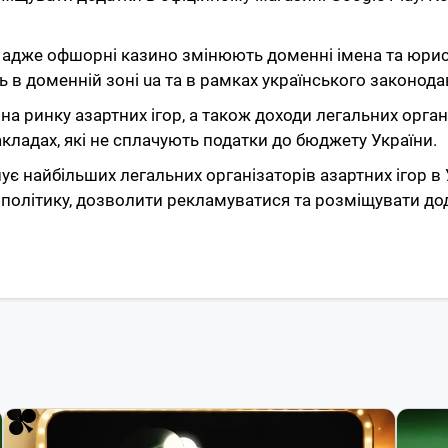
, адже офшорні казино змінюють доменні імена та юрисд
 в доменній зоні ua та в рамках українського законода
а ринку азартних ігор, а також доходи легальних організ
ладах, які не сплачують податки до бюджету України.
днує найбільших легальних організаторів азартних ігор в
політику, дозволити рекламуватися та розміщувати дода