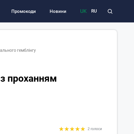
UK
RU
Промокоди
Новини
гального гемблінгу
 з проханням
★
★
★
★
★
★
★
★
★
★
2 голоси