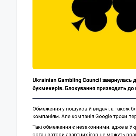
Ukrainian Gambling Council звернулась
букмекерів. Блокування призводить до 
Обмеження у пошуковій видачі, а також б
компаніям. Але компанія Google трохи пер
Такі обмеження є незаконними, адже в Укр
організатори азартних ігор не можуть роз