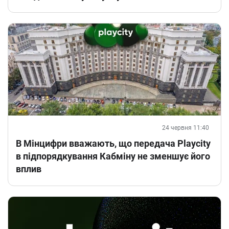
24 червня 11:40
В Мінцифри вважають, що передача Playcity
в підпорядкування Кабміну не зменшує його
вплив