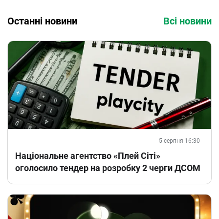
Останні новини
Всі новини
5 серпня 16:30
Національне агентство «Плей Сіті»
оголосило тендер на розробку 2 черги ДСОМ