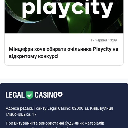
17 червня 13:09
Мінцифри хоче обирати очільника Playcity на
відкритому конкурсі
Адреса редакції сайту Legal Casino: 02000, м. Київ, вулиця
Глибочицька, 17
При цитуванні та використанні будь-яких матеріалів