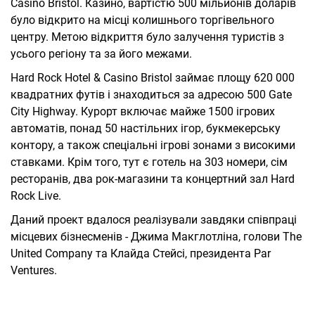
Casino Bristol. Казино, вартістю 500 мільйонів доларів
було відкрито на місці колишнього торгівельного
центру. Метою відкриття було залучення туристів з
усього регіону та за його межами.
Hard Rock Hotel & Casino Bristol займає площу 620 000
квадратних футів і знаходиться за адресою 500 Gate
City Highway. Курорт включає майже 1500 ігрових
автоматів, понад 50 настільних ігор, букмекерську
контору, а також спеціальні ігрові зонами з високими
ставками. Крім того, тут є готель на 303 номери, сім
ресторанів, два рок-магазини та концертний зал Hard
Rock Live.
Даний проект вдалося реалізували завдяки співпраці
місцевих бізнесменів - Джима Макглотліна, голови The
United Company та Клайда Стейсі, президента Par
Ventures.