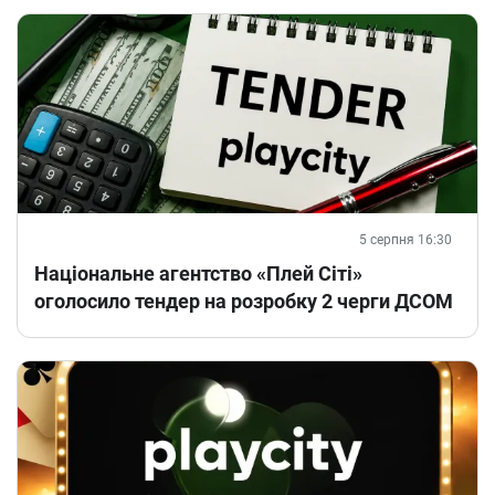
5 серпня 16:30
Національне агентство «Плей Сіті»
оголосило тендер на розробку 2 черги ДСОМ