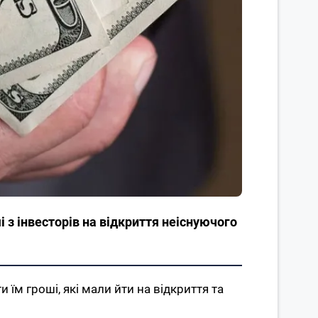
і з інвесторів на відкриття неіснуючого
 їм гроші, які мали йти на відкриття та