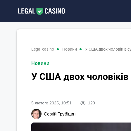
legal casino
новини
У США двох чоловіків с
Новини
У США двох чоловіків
5 лютого 2025, 10:51
129
Сергій Трубіцин