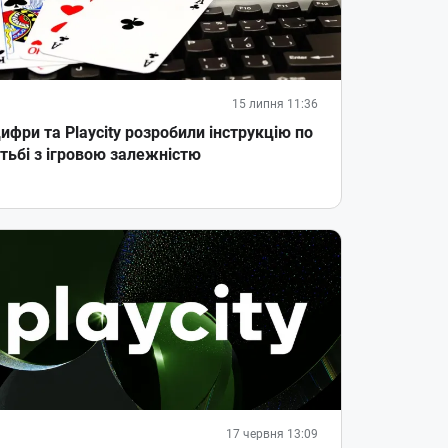
15 липня 11:36
ифри та Playcity розробили інструкцію по
тьбі з ігровою залежністю
17 червня 13:09