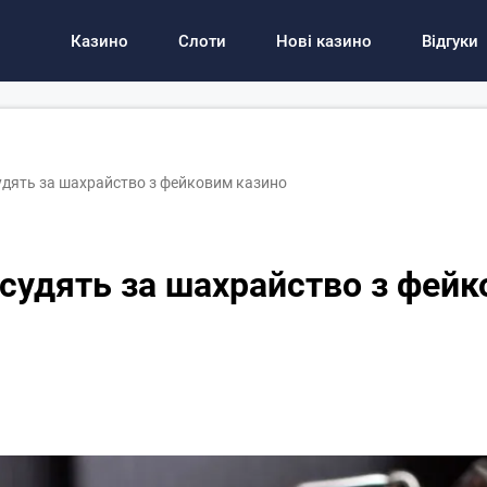
Казино
Слоти
Нові казино
Відгуки
удять за шахрайство з фейковим казино
 судять за шахрайство з фей