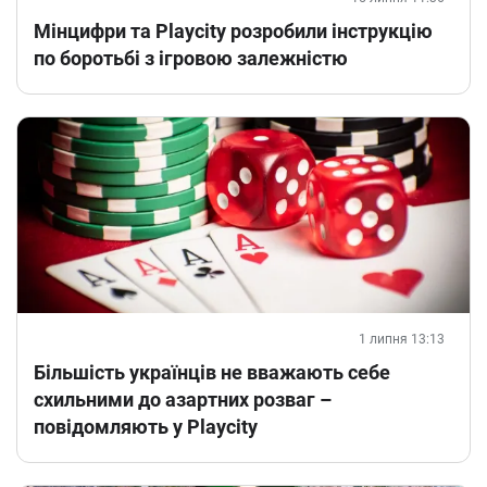
Мінцифри та Playcity розробили інструкцію
по боротьбі з ігровою залежністю
1 липня 13:13
Більшість українців не вважають себе
схильними до азартних розваг –
повідомляють у Playcity