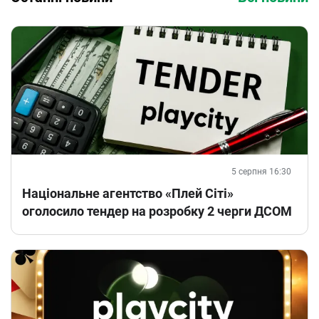
5 серпня 16:30
Національне агентство «Плей Сіті»
оголосило тендер на розробку 2 черги ДСОМ