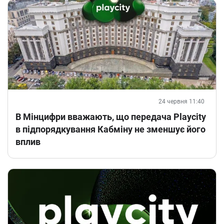
24 червня 11:40
В Мінцифри вважають, що передача Playcity
в підпорядкування Кабміну не зменшує його
вплив