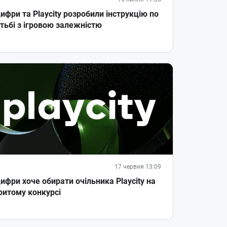
ифри та Playcity розробили інструкцію по
тьбі з ігровою залежністю
17 червня 13:09
ифри хоче обирати очільника Playcity на
ритому конкурсі