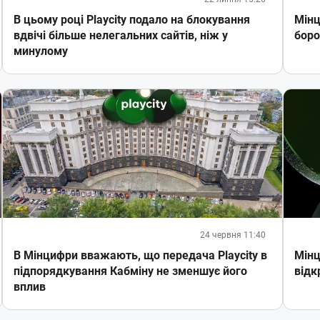
В цьому році Playcity подало на блокування
Мінц
вдвічі більше нелегальних сайтів, ніж у
боро
минулому
24 червня 11:40
В Мінцифри вважають, що передача Playcity в
Мінц
підпорядкування Кабміну не зменшує його
відк
вплив