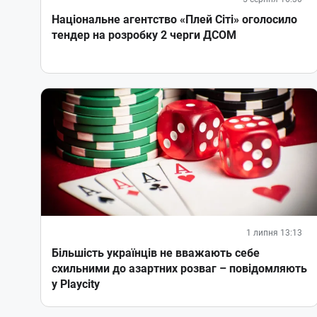
Національне агентство «Плей Сіті» оголосило
тендер на розробку 2 черги ДСОМ
1 липня 13:13
Більшість українців не вважають себе
схильними до азартних розваг – повідомляють
у Playcity