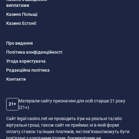
виплатами
Казино Польщі
Казино Естонії
Про видання
Політика конфіденційності
Угода користувача
Редакційна політика
Контакти
Матеріали сайту призначені для осіб старше 21 року
21+
(21+)
Сайт legal-casino.net не проводить ігри на реальні та/або
віртуальні гроші, також сайт не приймає ні в якій формі
оплату ставок та/інших платежів, які пов’язані/можуть бути
пов’язані з азартними іграми, букмекерами чи