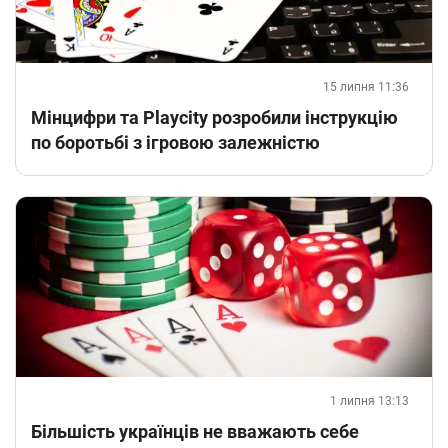
15 липня 11:36
Мінцифри та Playcity розробили інструкцію
по боротьбі з ігровою залежністю
1 липня 13:13
Більшість українців не вважають себе