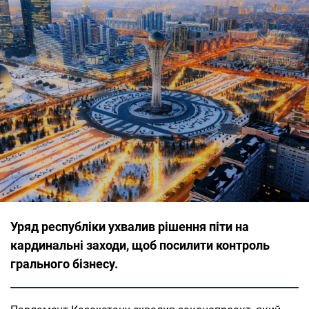
Уряд республіки ухвалив рішення піти на
кардинальні заходи, щоб посилити контроль
грального бізнесу.