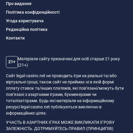
Про видання
Політика конфіденційності
Угода користувача
Редакційна політика
Контакти
Матеріали сайту призначені для осіб старше 21 року
21+
(21+)
Сайт legal-casino.net не проводить ігри на реальні та/або
віртуальні гроші, також сайт не приймає ні в якій формі
оплату ставок та/інших платежів, які пов’язані/можуть бути
пов’язані з азартними іграми, букмекерами чи
тоталізаторами. Будь-які матеріали на інформаційному
ресурсі legal-casino.net публікуються виключно в
інформаційних цілях.
УЧАСТЬ В АЗАРТНИХ ІГРАХ МОЖЕ ВИКЛИКАТИ ІГРОВУ
ЗАЛЕЖНІСТЬ. ДОТРИМУЙТЕСЬ ПРАВИЛ (ПРИНЦИПІВ)