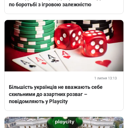
по боротьбі з ігровою залежністю
1 липня 13:13
Більшість українців не вважають себе
схильними до азартних розваг –
повідомляють у Playcity