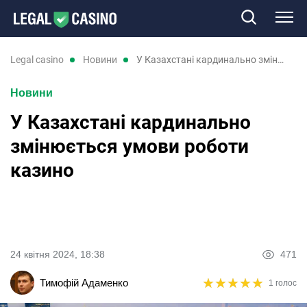
Казино
legal casino
новини
У Казахстані кардинально змінюється умови роботи казино
Новини
Слоти
У Казахстані кардинально
Нові казино
змінюється умови роботи
казино
Відгуки
Промокоди
Новини
24 квітня 2024, 18:38
471
★
★
★
★
★
★
★
★
★
★
Тимофій Адаменко
1 голос
RU
UK