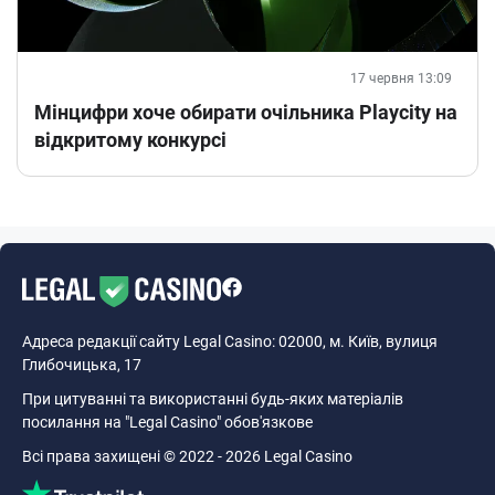
17 червня 13:09
Мінцифри хоче обирати очільника Playcity на
відкритому конкурсі
Адреса редакції сайту Legal Casino: 02000, м. Київ, вулиця
Глибочицька, 17
При цитуванні та використанні будь-яких матеріалів
посилання на "Legal Casino" обов'язкове
Всі права захищені © 2022 - 2026 Legal Casino