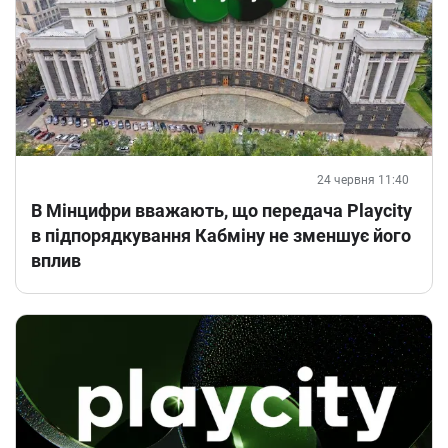
24 червня 11:40
В Мінцифри вважають, що передача Playcity
в підпорядкування Кабміну не зменшує його
вплив