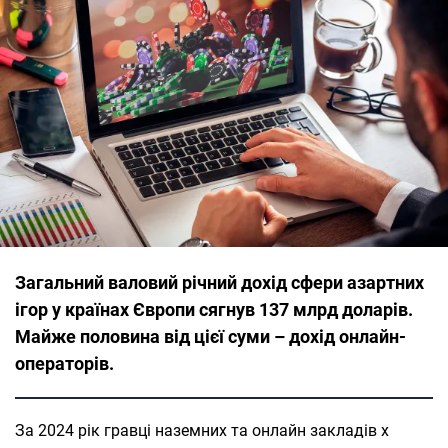
Загальний валовий річний дохід сфери азартних
ігор у країнах Європи сягнув 137 млрд доларів.
Майже половина від цієї суми – дохід онлайн-
операторів.
За 2024 рік гравці наземних та онлайн закладів х