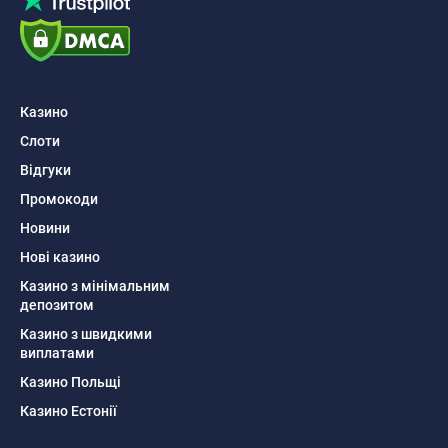
Казино
Слоти
Відгуки
Промокоди
Новини
Нові казино
Казино з мінімальним
депозитом
Казино з швидкими
виплатами
Казино Польщі
Казино Естонії