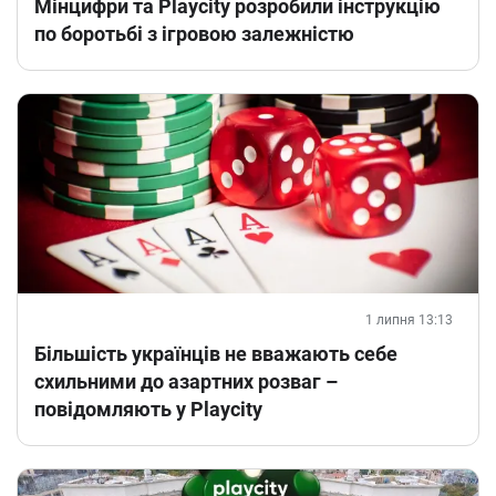
Мінцифри та Playcity розробили інструкцію
по боротьбі з ігровою залежністю
1 липня 13:13
Більшість українців не вважають себе
схильними до азартних розваг –
повідомляють у Playcity