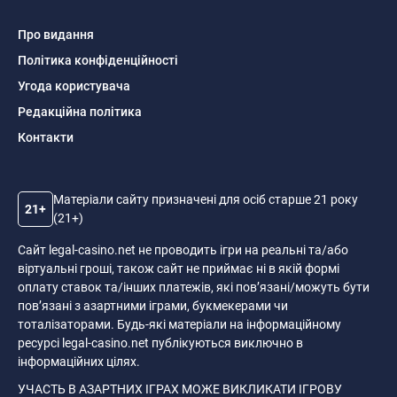
Про видання
Політика конфіденційності
Угода користувача
Редакційна політика
Контакти
Матеріали сайту призначені для осіб старше 21 року
21+
(21+)
Сайт legal-casino.net не проводить ігри на реальні та/або
віртуальні гроші, також сайт не приймає ні в якій формі
оплату ставок та/інших платежів, які пов’язані/можуть бути
пов’язані з азартними іграми, букмекерами чи
тоталізаторами. Будь-які матеріали на інформаційному
ресурсі legal-casino.net публікуються виключно в
інформаційних цілях.
УЧАСТЬ В АЗАРТНИХ ІГРАХ МОЖЕ ВИКЛИКАТИ ІГРОВУ