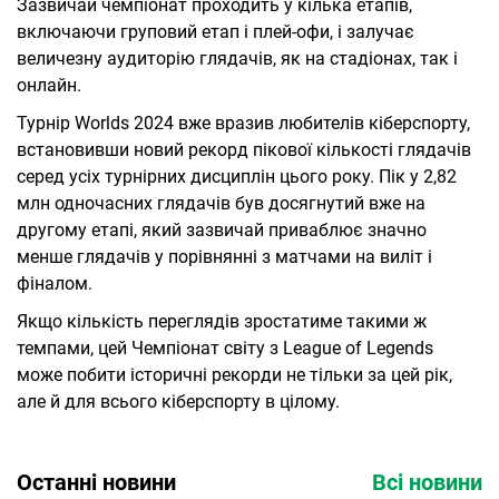
Зазвичай чемпіонат проходить у кілька етапів,
включаючи груповий етап і плей-офи, і залучає
величезну аудиторію глядачів, як на стадіонах, так і
онлайн.
Турнір Worlds 2024 вже вразив любителів кіберспорту,
встановивши новий рекорд пікової кількості глядачів
серед усіх турнірних дисциплін цього року. Пік у 2,82
млн одночасних глядачів був досягнутий вже на
другому етапі, який зазвичай приваблює значно
менше глядачів у порівнянні з матчами на виліт і
фіналом.
Якщо кількість переглядів зростатиме такими ж
темпами, цей Чемпіонат світу з League of Legends
може побити історичні рекорди не тільки за цей рік,
але й для всього кіберспорту в цілому.
Останні новини
Всі новини