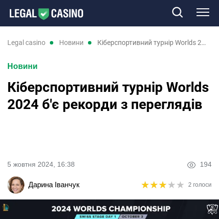
Казино
legal casino
новини
Кіберспортивний турнір Worlds 2024 б'є рекорди з переглядів
Новини
Слоти
Кіберспортивний турнір Worlds
Нові казино
2024 б'є рекорди з переглядів
Відгуки
Промокоди
5 жовтня 2024, 16:38
194
Новини
★
★
★
★
★
★
★
★
★
★
Дарина Іванчук
2 голоси
RU
UK