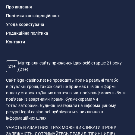
Про видання
Політика конфіденційності
Угода користувача
Редакційна політика
Контакти
Матеріали сайту призначені для осіб старше 21 року
21+
(21+)
Сайт legal-casino.net не проводить ігри на реальні та/або
віртуальні гроші, також сайт не приймає ні в якій формі
оплату ставок та/інших платежів, які пов’язані/можуть бути
пов’язані з азартними іграми, букмекерами чи
тоталізаторами. Будь-які матеріали на інформаційному
ресурсі legal-casino.net публікуються виключно в
інформаційних цілях.
УЧАСТЬ В АЗАРТНИХ ІГРАХ МОЖЕ ВИКЛИКАТИ ІГРОВУ
ЗАЛЕЖНІСТЬ. ДОТРИМУЙТЕСЬ ПРАВИЛ (ПРИНЦИПІВ)