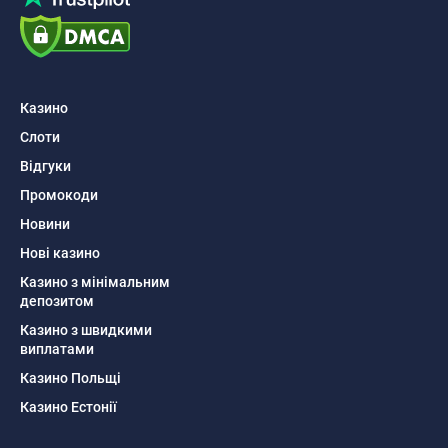
Казино
Слоти
Відгуки
Промокоди
Новини
Нові казино
Казино з мінімальним
депозитом
Казино з швидкими
виплатами
Казино Польщі
Казино Естонії