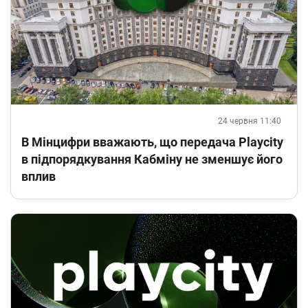
24 червня 11:40
В Мінцифри вважають, що передача Playcity
в підпорядкування Кабміну не зменшує його
вплив