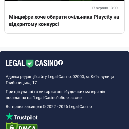
17 червня 13:09
Мінцифри хоче обирати очільника Playcity на
відкритому конкурсі
Адреса редакції сайту Legal Casino: 02000, м. Київ, вулиця
Глибочицька, 17
При цитуванні та використанні будь-яких матеріалів
посилання на "Legal Casino" обов'язкове
Всі права захищені © 2022 - 2026 Legal Casino