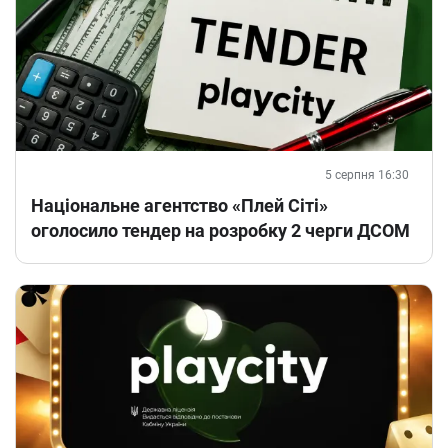
5 серпня 16:30
Національне агентство «Плей Сіті»
оголосило тендер на розробку 2 черги ДСОМ