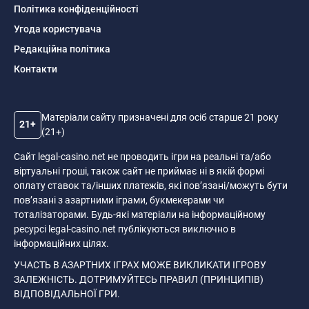
Політика конфіденційності
Угода користувача
Редакційна політика
Контакти
Матеріали сайту призначені для осіб старше 21 року
21+
(21+)
Сайт legal-casino.net не проводить ігри на реальні та/або
віртуальні гроші, також сайт не приймає ні в якій формі
оплату ставок та/інших платежів, які пов’язані/можуть бути
пов’язані з азартними іграми, букмекерами чи
тоталізаторами. Будь-які матеріали на інформаційному
ресурсі legal-casino.net публікуються виключно в
інформаційних цілях.
УЧАСТЬ В АЗАРТНИХ ІГРАХ МОЖЕ ВИКЛИКАТИ ІГРОВУ
ЗАЛЕЖНІСТЬ. ДОТРИМУЙТЕСЬ ПРАВИЛ (ПРИНЦИПІВ)
ВІДПОВІДАЛЬНОЇ ГРИ.