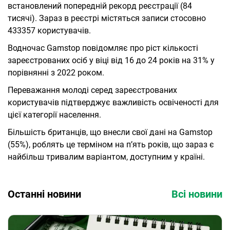
встановлений попередній рекорд реєстрації (84
тисячі). Зараз в реєстрі містяться записи стосовно
433357 користувачів.
Водночас Gamstop повідомляє про ріст кількості
зареєстрованих осіб у віці від 16 до 24 років на 31% у
порівнянні з 2022 роком.
Переважання молоді серед зареєстрованих
користувачів підтверджує важливість освіченості для
цієї категорії населення.
Більшість британців, що внесли свої дані на Gamstop
(55%), роблять це терміном на п’ять років, що зараз є
найбільш тривалим варіантом, доступним у країні.
Останні новини
Всі новини