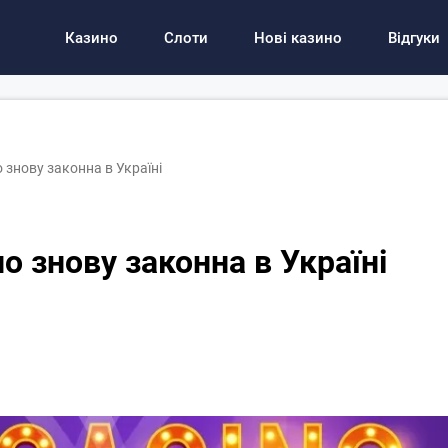
Казино
Слоти
Нові казино
Відгуки
знову законна в Україні
 знову законна в Україні