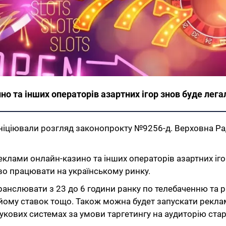
но та інших операторів азартних ігор знов буде лег
ніціювали розгляд законопрокту №9256-д. Верховна Рад
клами онлайн-казино та інших операторів азартних іго
во працювати на українському ринку.
нслювати з 23 до 6 години ранку по телебаченню та рад
ому ставок тощо. Також можна будет запускати рекламу
укових системах за умови таргетингу на аудиторію стар