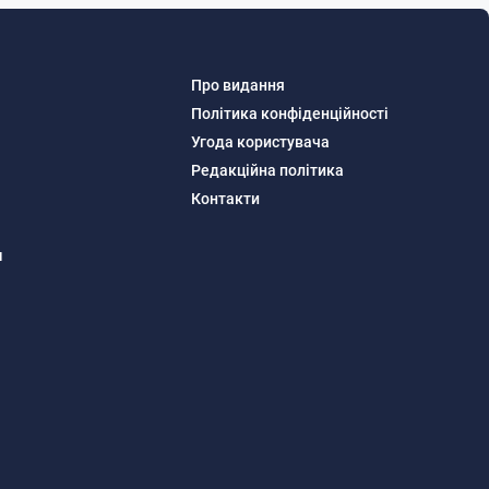
Про видання
Політика конфіденційності
Угода користувача
Редакційна політика
Контакти
м