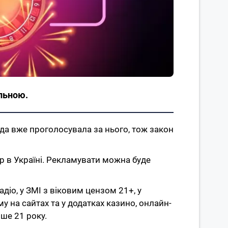
альною.
а вже проголосувала за нього, тож закон
р в Україні. Рекламувати можна буде
іо, у ЗМІ з віковим цензом 21+, у
 на сайтах та у додатках казино, онлайн-
ше 21 року.