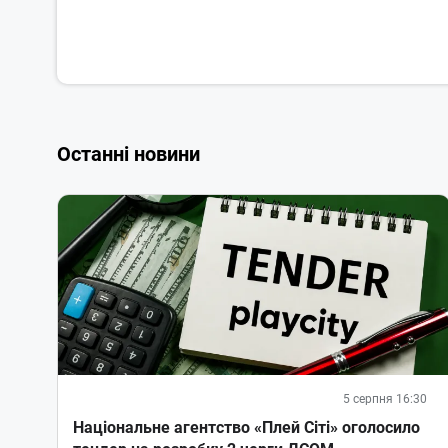
Останні новини
5 серпня 16:30
Національне агентство «Плей Сіті» оголосило