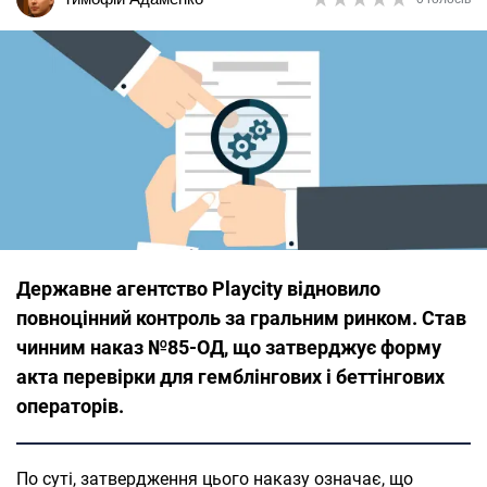
Державне агентство Playcity відновило
повноцінний контроль за гральним ринком. Став
чинним наказ №85-ОД, що затверджує форму
акта перевірки для гемблінгових і беттінгових
операторів.
По суті, затвердження цього наказу означає, що