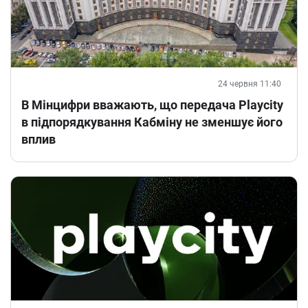
24 червня 11:40
В Мінцифри вважають, що передача Playcity
в підпорядкування Кабміну не зменшує його
вплив