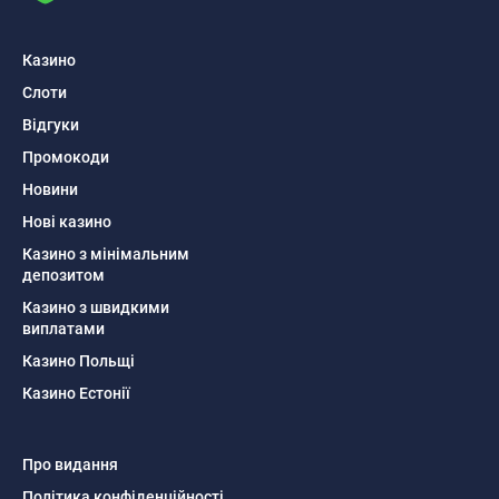
Казино
Слоти
Відгуки
Промокоди
Новини
Нові казино
Казино з мінімальним
депозитом
Казино з швидкими
виплатами
Казино Польщі
Казино Естонії
Про видання
Політика конфіденційності