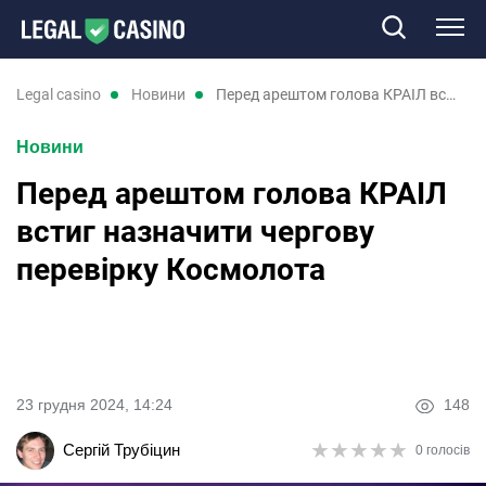
Казино
legal casino
новини
Перед арештом голова КРАІЛ встиг назначити чергову перевірку Космолота
Новини
Слоти
Перед арештом голова КРАІЛ
Нові казино
встиг назначити чергову
перевірку Космолота
Відгуки
Промокоди
Новини
23 грудня 2024, 14:24
148
★
★
★
★
★
★
★
★
★
★
Сергій Трубіцин
0 голосів
RU
UK