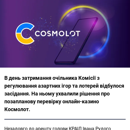
В день затримання очільника Комісії з
регулювання азартних ігор та лотерей відбулося
засідання. На ньому ухвалили рішення про
позапланову перевірку онлайн-казино
Космолот.
Незадовго до арешту голови КРАІЛ Івана Рудого