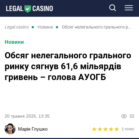
Казино
legal casino
новини
Обсяг нелегального грального ринку сягнув 61,6 мільярдів гривень – голова АУОГБ
Новини
Слоти
Обсяг нелегального грального
Нові казино
ринку сягнув 61,6 мільярдів
гривень – голова АУОГБ
Відгуки
Промокоди
Новини
20 травня 2026, 13:35
32
★
★
★
★
★
★
★
★
★
★
Марія Глушко
1 голос
RU
UK