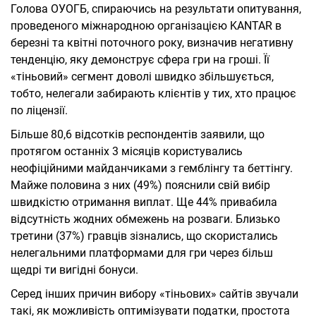
Голова ОУОГБ, спираючись на результати опитування,
проведеного міжнародною організацією KANTAR в
березні та квітні поточного року, визначив негативну
тенденцію, яку демонструє сфера гри на гроші. Її
«тіньовий» сегмент доволі швидко збільшується,
тобто, нелегали забирають клієнтів у тих, хто працює
по ліцензії.
Більше 80,6 відсотків респондентів заявили, що
протягом останніх 3 місяців користувались
неофіційними майданчиками з гемблінгу та беттінгу.
Майже половина з них (49%) пояснили свій вибір
швидкістю отримання виплат. Ще 44% привабила
відсутність жодних обмежень на розваги. Близько
третини (37%) гравців зізнались, що скористались
нелегальними платформами для гри через більш
щедрі ти вигідні бонуси.
Серед інших причин вибору «тіньових» сайтів звучали
такі, як можливість оптимізувати податки, простота