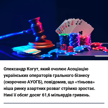
Олександр Когут, який очолює Асоціацію
українських операторів грального бізнесу
(скорочено АУОГБ), повідомив, що «тіньова»
ніша ринку азартних розваг стрімко зростає.
Нині її обсяг досяг 61,6 мільярдів гривень.