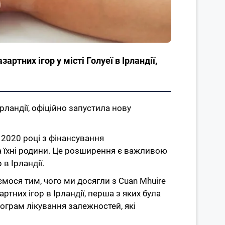
ртних ігор у місті Голуеї в Ірландії,
Ірландії, офіційно запустила нову
 2020 році з фінансування
та їхні родини. Це розширення є важливою
в Ірландії.
мося тим, чого ми досягли з Cuan Mhuire
тних ігор в Ірландії, перша з яких була
ограм лікування залежностей, які