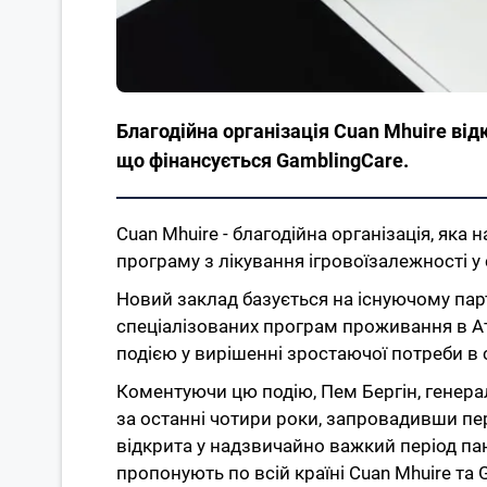
Благодійна організація Cuan Mhuire відк
що фінансується GamblingCare.
Cuan Mhuire - благодійна організація, яка 
програму з лікування ігровоїзалежності у 
Новий заклад базується на існуючому парт
спеціалізованих програм проживання в Аті
подією у вирішенні зростаючої потреби в с
Коментуючи цю подію, Пем Бергін, генера
за останні чотири роки, запровадивши перш
відкрита у надзвичайно важкий період па
пропонують по всій країні Cuan Mhuire та 