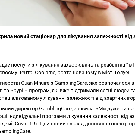
рила новий стаціонар для лікування залежності від аза
надає послуги з лікування захворювань та реабілітації в 
своєму центрі Coolarne, розташованому в місті Голуеї.
нерстві Cuan Mhuire з GamblingCare, яке розпочалося в
 та Брурі – програм, які вже підтримали сотні людей 
пеціалізованому лікуванні залежності від азартних ігор 
льний директор GamblingCare, заявила: «Ми дуже пишає
і індивідуальні програми лікування залежності від азар
ндемії Covid-19». Цей новий заклад доповнює спектр пр
GamblingCare.