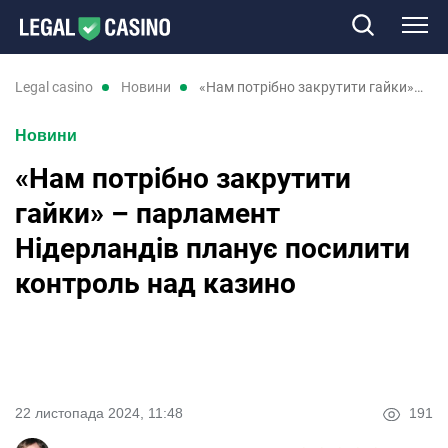
Казино
legal casino
новини
«Нам потрібно закрутити гайки» – парламент Нідерландів планує посилити контроль над казино
Новини
Слоти
«Нам потрібно закрутити
Нові казино
гайки» – парламент
Нідерландів планує посилити
Відгуки
контроль над казино
Промокоди
Новини
22 листопада 2024, 11:48
191
RU
UK