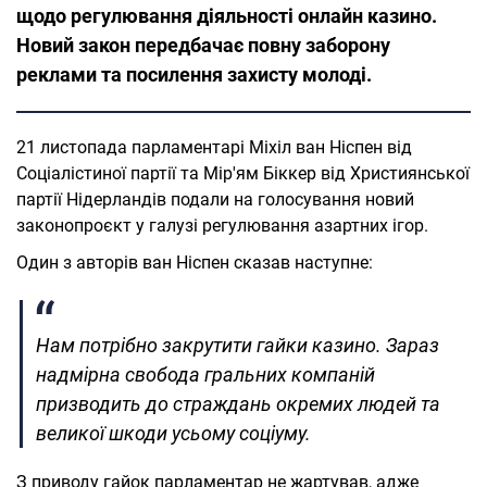
щодо регулювання діяльності онлайн казино.
Новий закон передбачає повну заборону
реклами та посилення захисту молоді.
21 листопада парламентарі Міхіл ван Ніспен від
Соціалістиної партії та Мір'ям Біккер від Християнської
партії Нідерландів подали на голосування новий
законопроєкт у галузі регулювання азартних ігор.
Один з авторів ван Ніспен сказав наступне:
Нам потрібно закрутити гайки казино. Зараз
надмірна свобода гральних компаній
призводить до страждань окремих людей та
великої шкоди усьому соціуму.
З приводу гайок парламентар не жартував, адже