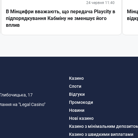
24 червня 11:40
В Мінцифри вважають, що передача Playcity в
Мінц
підпорядкування Кабміну не зменшує його
відк
вплив
Казино
Слоти
Відгуки
я Глибочицька, 17
Промокоди
ання на "Legal Casino"
Новини
Нові казино
Казино з мінімальним депозито
Казино з швидкими виплатами