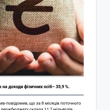
на доходи фізичних осіб– 35,9 %.
цев-повідомив, що за 8 місяців поточного
до держбюджету склала 11,7 мільярдів