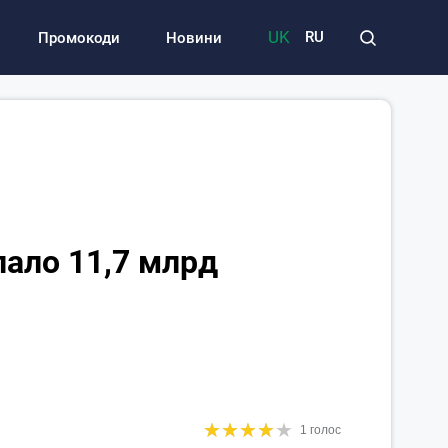
UK
RU
Промокоди
Новини
лало 11,7 млрд
★
★
★
★
★
★
★
★
★
★
1 голос