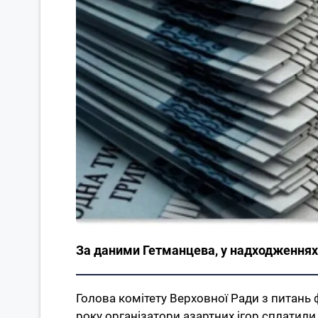
За даними Гетманцева, у надходженнях г
Голова комітету Верховної Ради з питань 
року організатори азартних ігор сплатили