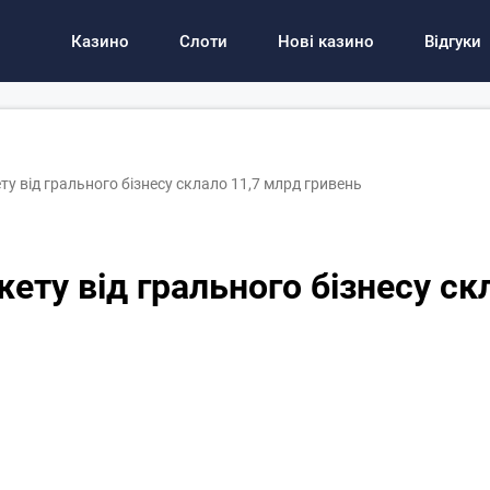
Казино
Слоти
Нові казино
Відгуки
 від грального бізнесу склало 11,7 млрд гривень
ту від грального бізнесу ск