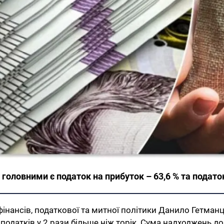
оловними є податок на прибуток – 63,6 % та податок 
фінансів, податкової та митної політики Данило Гетман
 податків у 2 рази більше ніж торік. Сума надходжень 