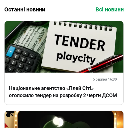
Останні новини
Всі новини
5 серпня 16:30
Національне агентство «Плей Сіті»
оголосило тендер на розробку 2 черги ДСОМ