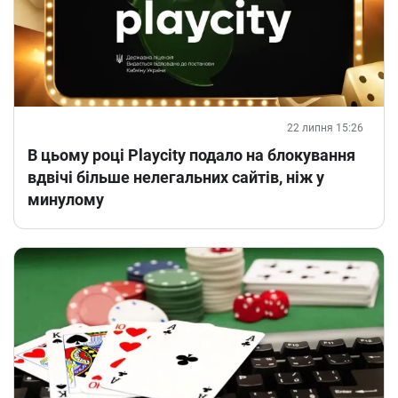
22 липня 15:26
В цьому році Playcity подало на блокування
вдвічі більше нелегальних сайтів, ніж у
минулому