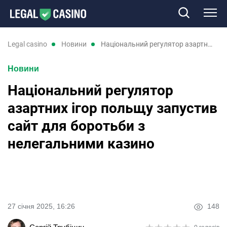
Казино
legal casino
новини
Національний регулятор азартних ігор польщу запустив сайт для боротьби з нелегальними казино
Новини
Слоти
Національний регулятор
Нові казино
азартних ігор польщу запустив
сайт для боротьби з
Відгуки
нелегальними казино
Промокоди
Новини
27 січня 2025, 16:26
148
RU
UK