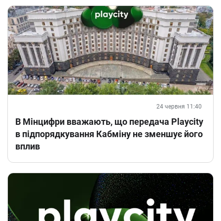
24 червня 11:40
В Мінцифри вважають, що передача Playcity
в підпорядкування Кабміну не зменшує його
вплив