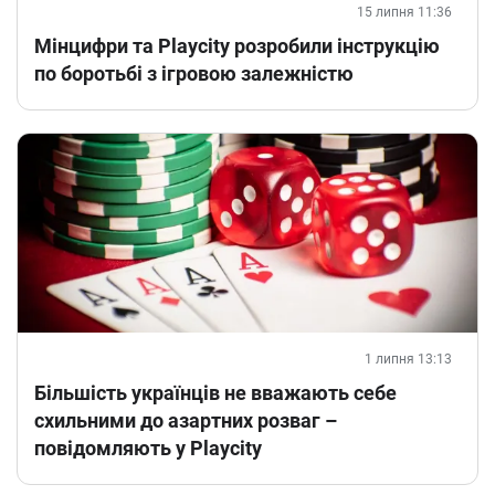
15 липня 11:36
Мінцифри та Playcity розробили інструкцію
по боротьбі з ігровою залежністю
1 липня 13:13
Більшість українців не вважають себе
схильними до азартних розваг –
повідомляють у Playcity