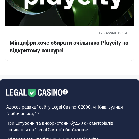
17 червня 13:09
Мінцифри хоче обирати очільника Playcity на
відкритому конкурсі
Адреса редакції сайту Legal Casino: 02000, м. Київ, вулиця
Глибочицька, 17
При цитуванні та використанні будь-яких матеріалів
посилання на "Legal Casino" обов'язкове