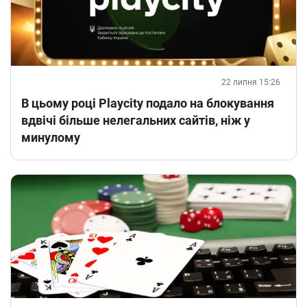
22 липня 15:26
В цьому році Playcity подало на блокування
вдвічі більше нелегальних сайтів, ніж у
минулому