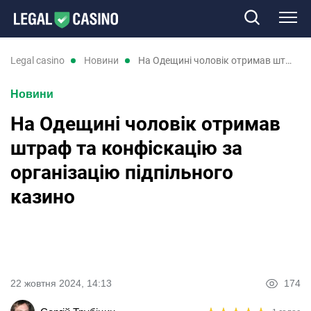
Казино
legal casino
новини
На Одещині чоловік отримав штраф та конфіскацію за організацію підпільного казино
Новини
Слоти
На Одещині чоловік отримав
Нові казино
штраф та конфіскацію за
організацію підпільного
Відгуки
казино
Промокоди
Новини
22 жовтня 2024, 14:13
174
RU
UK