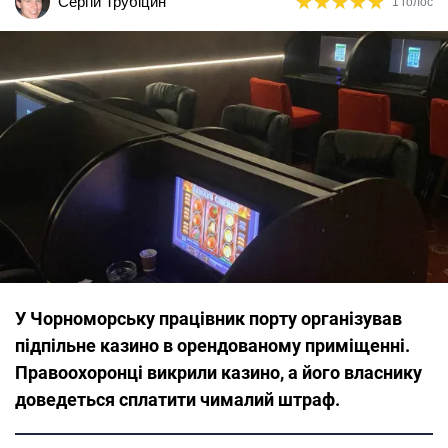
★
★
★
★
★
★
★
★
★
★
Сергій Трубіцин
1 голос
У Чорноморську працівник порту організував
підпільне казино в орендованому приміщенні.
Правоохоронці викрили казино, а його власнику
доведеться сплатити чималий штраф.