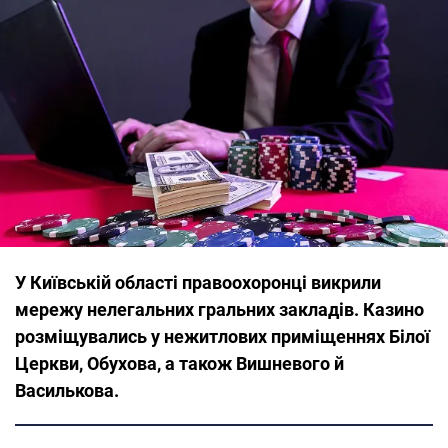
У Київській області правоохоронці викрили
мережу нелегальних гральних закладів. Казино
розміщувались у нежитлових приміщеннях Білої
Церкви, Обухова, а також Вишневого й
Василькова.