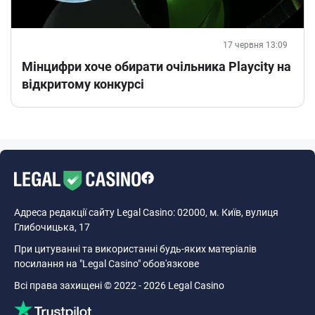
17 червня 13:09
Мінцифри хоче обирати очільника Playcity на
відкритому конкурсі
Адреса редакції сайту Legal Casino: 02000, м. Київ, вулиця
Глибочицька, 17
При цитуванні та використанні будь-яких матеріалів
посилання на "Legal Casino" обов'язкове
Всі права захищені © 2022 - 2026 Legal Casino