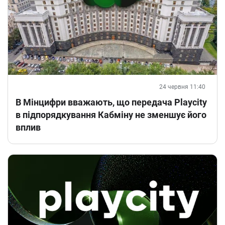
24 червня 11:40
В Мінцифри вважають, що передача Playcity
в підпорядкування Кабміну не зменшує його
вплив