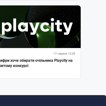
17 червня 13:09
ифри хоче обирати очільника Playcity на
ритому конкурсі