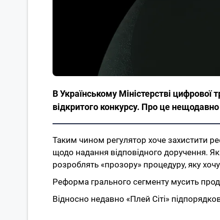
В Українському Міністерстві цифрової 
відкритого конкурсу. Про це нещодавно
Таким чином регулятор хоче захистити ре
щодо надання відповідного доручення. Як
розроблять «прозору» процедуру, яку хоч
Реформа грального сегменту мусить продов
Відносно недавно «Плей Сіті» підпорядков