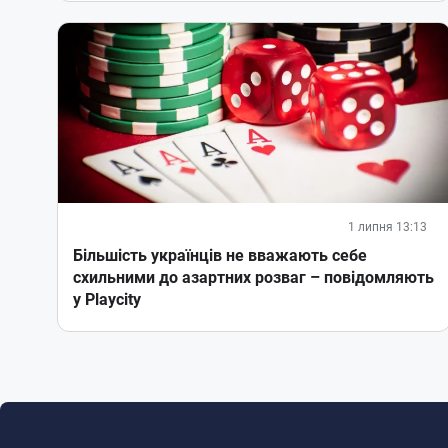
1 липня 13:13
Більшість українців не вважають себе
схильними до азартних розваг – повідомляють
у Playcity