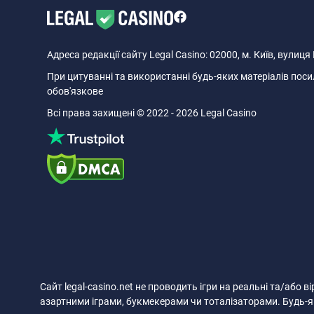
Адреса редакції сайту Legal Casino: 02000, м. Київ, вулиц
При цитуванні та використанні будь-яких матеріалів посил
обов'язкове
Всі права захищені © 2022 - 2026 Legal Casino
Сайт legal-casino.net не проводить ігри на реальні та/або в
азартними іграми, букмекерами чи тоталізаторами. Будь-як