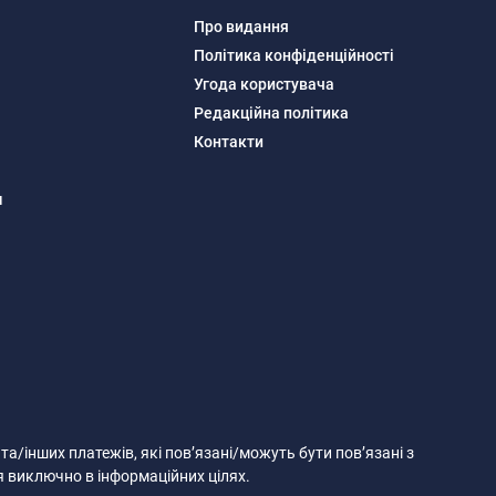
Про видання
Політика конфіденційності
Угода користувача
Редакційна політика
Контакти
м
 та/інших платежів, які пов’язані/можуть бути пов’язані з
я виключно в інформаційних цілях.