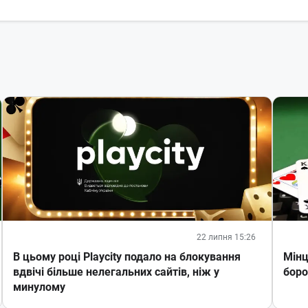
22 липня 15:26
В цьому році Playcity подало на блокування
Мінц
вдвічі більше нелегальних сайтів, ніж у
боро
минулому