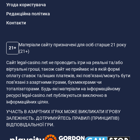
Угода користувача
Редакційна політика
Контакти
Матеріали сайту призначені для осіб старше 21 року
21+
(21+)
Сайт legal-casino.net не проводить ігри на реальні та/або
віртуальні гроші, також сайт не приймає ні в якій формі
оплату ставок та/інших платежів, які пов’язані/можуть бути
пов’язані з азартними іграми, букмекерами чи
тоталізаторами. Будь-які матеріали на інформаційному
ресурсі legal-casino.net публікуються виключно в
інформаційних цілях.
УЧАСТЬ В АЗАРТНИХ ІГРАХ МОЖЕ ВИКЛИКАТИ ІГРОВУ
ЗАЛЕЖНІСТЬ. ДОТРИМУЙТЕСЬ ПРАВИЛ (ПРИНЦИПІВ)
ВІДПОВІДАЛЬНОЇ ГРИ.