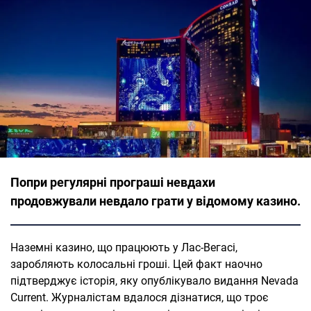
Попри регулярні програші невдахи
продовжували невдало грати у відомому казино.
Наземні казино, що працюють у Лас-Вегасі,
заробляють колосальні гроші. Цей факт наочно
підтверджує історія, яку опублікувало видання Nevada
Current. Журналістам вдалося дізнатися, що троє