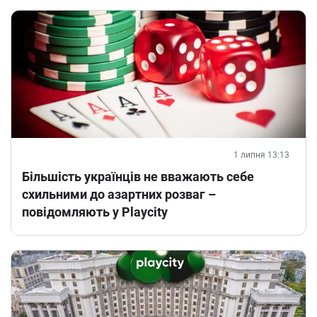
1 липня 13:13
Більшість українців не вважають себе
схильними до азартних розваг –
повідомляють у Playcity