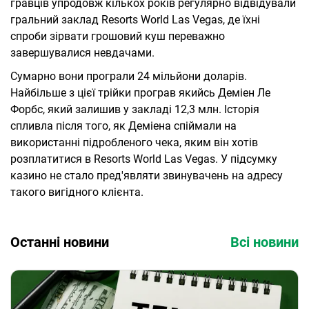
гравців упродовж кількох років регулярно відвідували
гральний заклад Resorts World Las Vegas, де їхні
спроби зірвати грошовий куш переважно
завершувалися невдачами.
Сумарно вони програли 24 мільйони доларів.
Найбільше з цієї трійки програв якийсь Деміен Ле
Форбс, який залишив у закладі 12,3 млн. Історія
спливла після того, як Деміена спіймали на
використанні підробленого чека, яким він хотів
розплатитися в Resorts World Las Vegas. У підсумку
казино не стало пред'являти звинувачень на адресу
такого вигідного клієнта.
Останні новини
Всі новини