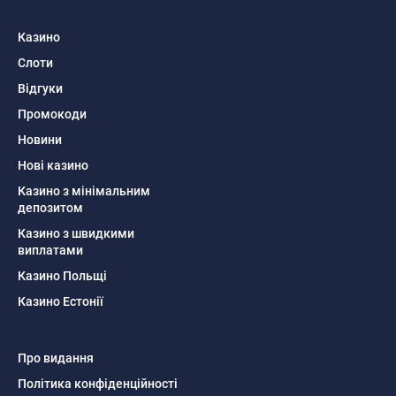
Казино
Слоти
Відгуки
Промокоди
Новини
Нові казино
Казино з мінімальним
депозитом
Казино з швидкими
виплатами
Казино Польщі
Казино Естонії
Про видання
Політика конфіденційності