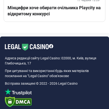
17 червня 13:09
Мінцифри хоче обирати очільника Playcity на
відкритому конкурсі
Адреса редакції сайту Legal Casino: 02000, м. Київ, вулиця
Глибочицька, 17
При цитуванні та використанні будь-яких матеріалів
посилання на "Legal Casino" обов'язкове
Всі права захищені © 2022 - 2026 Legal Casino