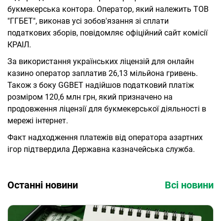
букмекерська контора. Оператор, який належить ТОВ
"ГГБЕТ", виконав усі зобов'язання зі сплати
податкових зборів, повідомляє офіційний сайт комісії
КРАІЛ.
За використання українських ліцензій для онлайн
казино оператор заплатив 26,13 мільйона гривень.
Також з боку GGBET надійшов податковий платіж
розміром 120,6 млн грн, який призначено на
продовження ліцензії для букмекерської діяльності в
мережі інтернет.
Факт надходження платежів від оператора азартних
ігор підтвердила Державна казначейська служба.
Останні новини
Всі новини