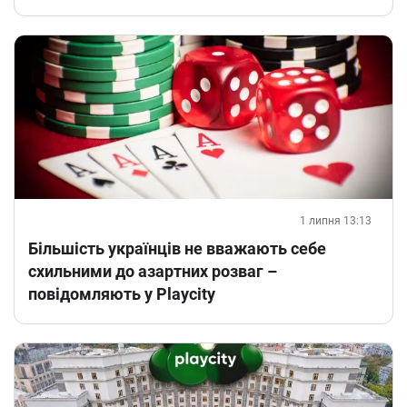
1 липня 13:13
Більшість українців не вважають себе
схильними до азартних розваг –
повідомляють у Playcity