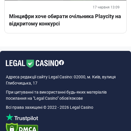
17 червня 13:09
Мінцифри хоче обирати очільника Playcity на
відкритому конкурсі
Адреса редакції сайту Legal Casino: 02000, м. Київ, вулиця
Глибочицька, 17
При цитуванні та використанні будь-яких матеріалів
посилання на "Legal Casino" обов'язкове
Всі права захищені © 2022 - 2026 Legal Casino